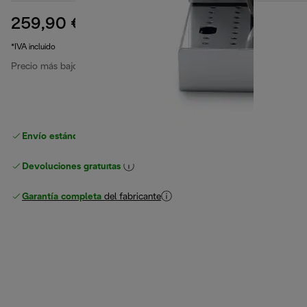
259,90 €
precio original 449,90 €
449,90 €
(-42 %)
*IVA incluido
Precio más bajo en los últimos 30 días
259,90 €
Envío estándar gratuito
superior a 49 €
Devoluciones gratuitas
Garantía completa
del fabricante