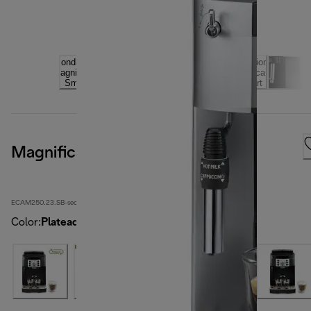
Magnifica S Smart
ECAM250.23.SB-second
Color
:
Plateado