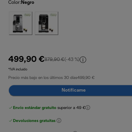
Color
:
Negro
499,90 €
precio original 879,90 €
879,90 €
(-43 %)
*IVA incluido
Precio más bajo en los últimos 30 días
499,90 €
Notifícame
Envío estándar gratuito
superior a 49 €
Devoluciones gratuitas