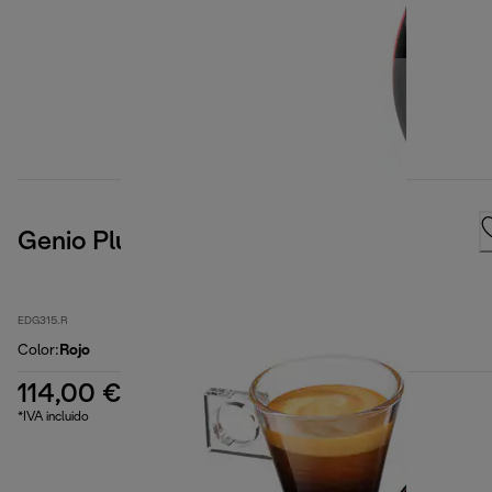
Genio Plus
EDG315.R
Color
:
Rojo
114,00 €
*IVA incluido