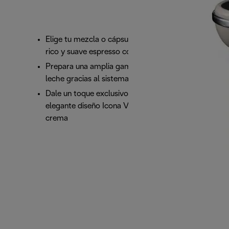
Elige tu mezcla o cápsula favorita y prepárate un
rico y suave espresso con una crema perfecta
Prepara una amplia gama de bebidas a base de
leche gracias al sistema Cappuccino manual
Dale un toque exclusivo a tu cocina con este
elegante diseño Icona Vintage en color caoba y
crema