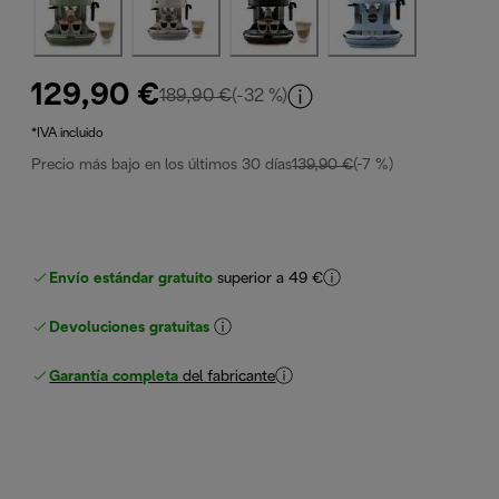
129,90 €
precio original 189,90 €
189,90 €
(-32 %)
*IVA incluido
Precio más bajo en los últimos 30 días
139,90 €
(-7 %)
Envío estándar gratuito
superior a 49 €
Devoluciones gratuitas
Garantía completa
del fabricante