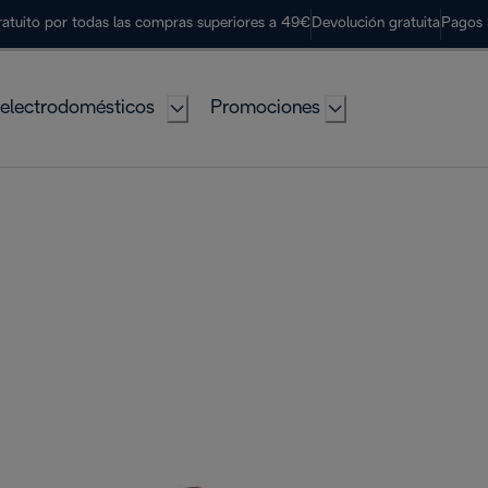
ratuito por todas las compras superiores a 49€
Devolución gratuita
Pagos 
electrodomésticos
Promociones