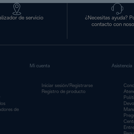
lizador de servicio
¿Necesitas ayuda? P
contacto con noso
Mi cuenta
Asistencia
Iniciar sesión/Registrarse
Cond
Registro de producto
Atenc
r
Polít
dos
Devo
dores de
Manu
Preg
Centr
Entr
Regu