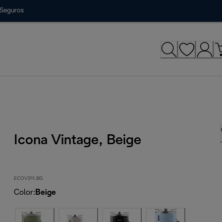
Seguros
Icona Vintage, Beige
ECOV311.BG
Color
:
Beige