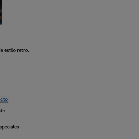
 estilo retro.
ucto
cto
speciales