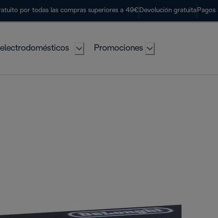
ratuito por todas las compras superiores a 49€
Devolución gratuita
Pagos 
electrodomésticos
Promociones