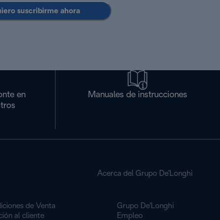
uiero suscribirme ahora
onte en
Manuales de instrucciones
tros
Acerca del Grupo De'Longhi
iciones de Venta
Grupo De'Longhi
ión al cliente
Empleo