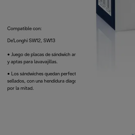
Compatible con:
De'Longhi SW12, SW13
• Juego de placas de sándwich antiadherentes, extraíbles
y aptas para lavavajillas.
• Los sándwiches quedan perfectamente dorados y
sellados, con una hendidura diagonal que facilita su corte
por la mitad.