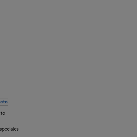
ucto
cto
speciales