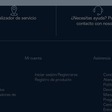
lizador de servicio
¿Necesitas ayuda? P
contacto con noso
Mi cuenta
Asistencia
Iniciar sesión/Registrarse
Cond
Registro de producto
Atenc
r
Polít
dos
Devo
dores de
Manu
Preg
Centr
Entr