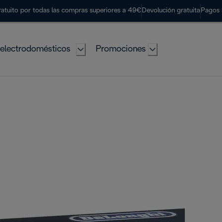
ratuito por todas las compras superiores a 49€
Devolución gratuita
Pagos 
electrodomésticos
Promociones