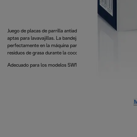
Juego de placas de parrilla antiadherentes, extraíbles y
aptas para lavavajillas. La bandeja de goteo encaja
perfectamente en la máquina para recoger fácilmente los
residuos de grasa durante la cocción.
Adecuado para los modelos SW12, SW13
M