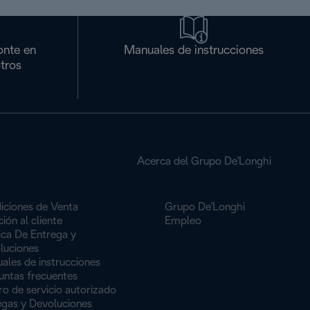
onte en
Manuales de instrucciones
tros
Acerca del Grupo De'Longhi
iciones de Venta
Grupo De'Longhi
ión al cliente
Empleo
ica De Entrega y
luciones
ales de instrucciones
untas frecuentes
o de servicio autorizado
egas y Devoluciones