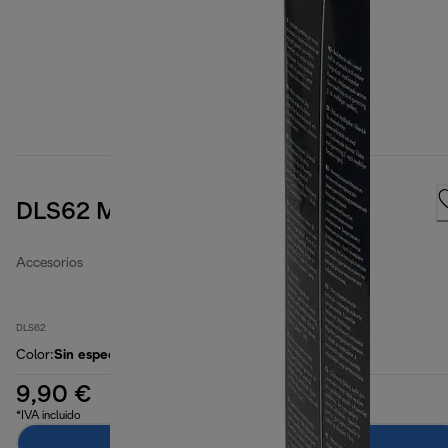
DLS62 Micro filtering bags
Accesorios
DLS62
Color
:
Sin especificar
9,90 €
*IVA incluido
Añadir al carrito