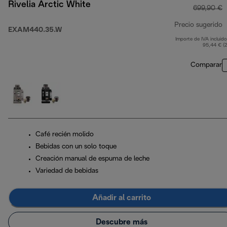
Rivelia Arctic White
699,90 €
Precio sugerido
EXAM440.35.W
Importe de IVA incluido
p
95,44 € (
Comparar
Café recién molido
Bebidas con un solo toque
Creación manual de espuma de leche
Variedad de bebidas
Añadir al carrito
Descubre más