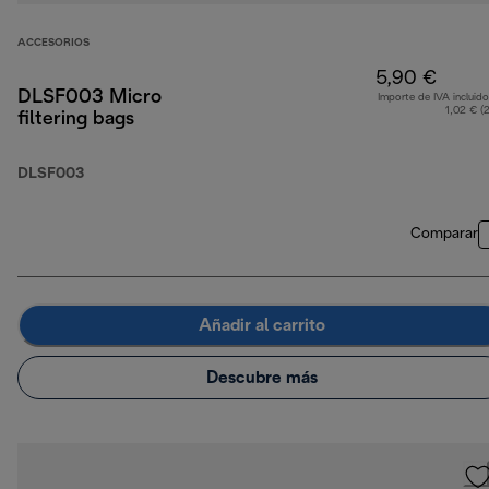
ACCESORIOS
5,90 €
DLSF003 Micro
Importe de IVA incluido
1,02 € (
filtering bags
DLSF003
Comparar
Añadir al carrito
Descubre más