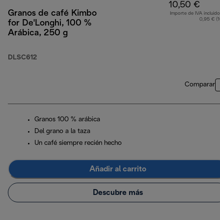
10,50 €
Granos de café Kimbo
Importe de IVA incluido
0,95 € (
for De'Longhi, 100 %
Arábica, 250 g
DLSC612
Comparar
Granos 100 % arábica
Del grano a la taza
Un café siempre recién hecho
Añadir al carrito
Descubre más