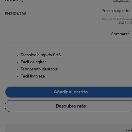
169,90 €
Precio sugerido
FH2101/1.W
Importe de IVA incluido
p
20,81 € (
Comparar
Tecnología rápida SHS
Fácil de agitar
Termostato ajustable
Fácil limpieza
Añadir al carrito
Descubre más