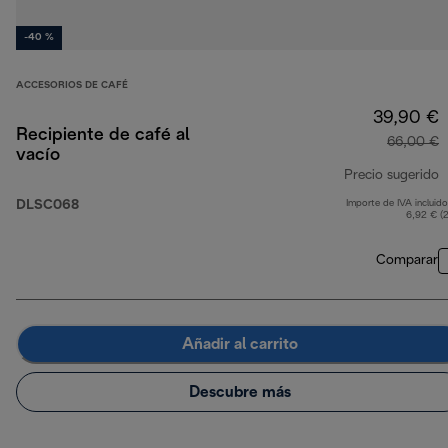
-40 %
ACCESORIOS DE CAFÉ
39,90 €
Recipiente de café al
66,00 €
vacío
Precio sugerido
DLSC068
Importe de IVA incluido
p
6,92 € (
Comparar
Añadir al carrito
Descubre más