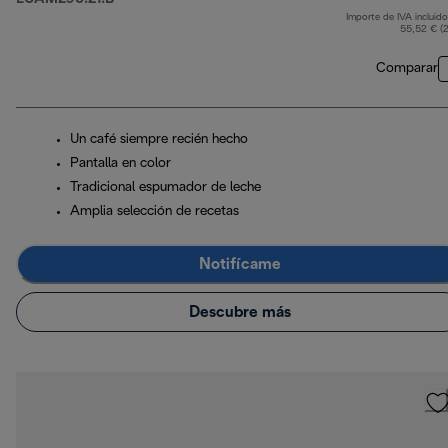
Importe de IVA incluido
p
55,52 € (
Comparar
Un café siempre recién hecho
Pantalla en color
Tradicional espumador de leche
Amplia selección de recetas
Notifícame
Descubre más