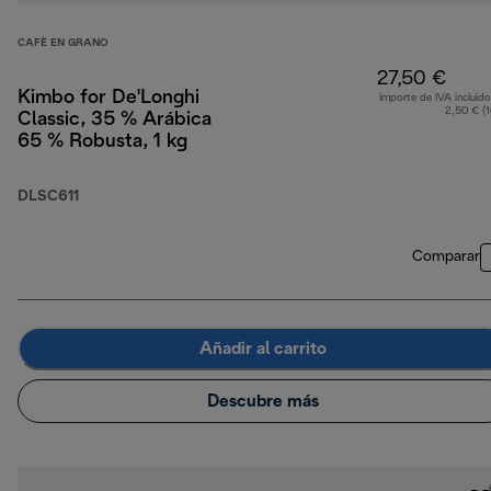
CAFÈ EN GRANO
27,50 €
Kimbo for De'Longhi
Importe de IVA incluido
2,50 € (
Classic, 35 % Arábica
65 % Robusta, 1 kg
DLSC611
Comparar
Añadir al carrito
Descubre más