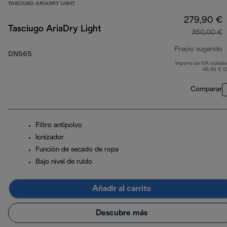
TASCIUGO ARIADRY LIGHT
279,90 €
Tasciugo AriaDry Light
350,00 €
Precio sugerido
DNS65
Importe de IVA incluido
p
48,58 € (
Comparar
Filtro antipolvo
Ionizador
Función de secado de ropa
Bajo nivel de ruido
Añadir al carrito
Descubre más