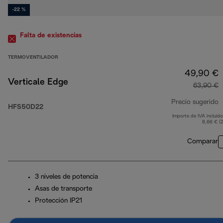
-22 %
Falta de existencias
TERMOVENTILADOR
49,90 €
Verticale Edge
63,90 €
Precio sugerido
HFS50D22
Importe de IVA incluido
p
8,66 € (
Comparar
3 niveles de potencia
Asas de transporte
Protección IP21