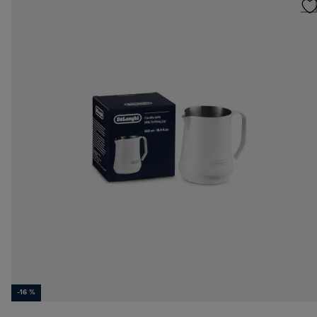
-16 %