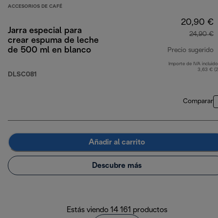
ACCESORIOS DE CAFÉ
20,90 €
Jarra especial para
24,90 €
crear espuma de leche
de 500 ml en blanco
Precio sugerido
Importe de IVA incluido
p
3,63 € (
DLSC081
Comparar
Añadir al carrito
Descubre más
Estás viendo 14 161 productos