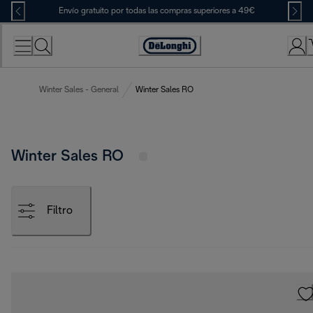
Skip
Envío gratuito por todas las compras superiores a 49€
to
Content
Accessibility
Statement
Winter Sales - General
Winter Sales RO
Winter Sales RO
Filtro