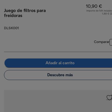
10,90 €
Juego de filtros para
Importe de IVA incluido
1,89 € (
freidoras
DLSK001
Comparar
Añadir al carrito
Descubre más