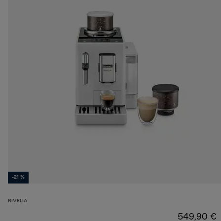
-21 %
RIVELIA
549,90 €