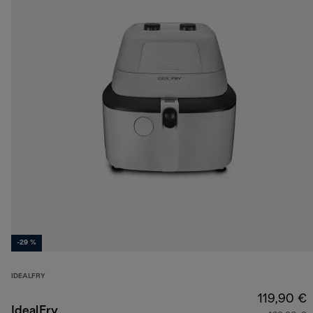
-29 %
IDEALFRY
119,90 €
IdealFry