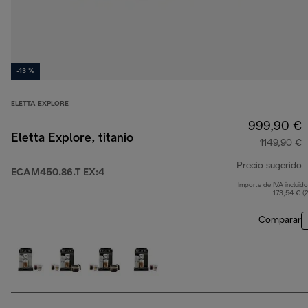
-13 %
ELETTA EXPLORE
999,90 €
Eletta Explore, titanio
1149,90 €
Precio sugerido
ECAM450.86.T EX:4
Importe de IVA incluido
p
173,54 € (
Comparar