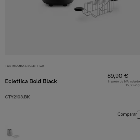
TOSTADORAS ECLETTICA
89,90 €
Eclettica Bold Black
Importe de IVA incluido
15,60 € (
CTY2103.BK
Comparar