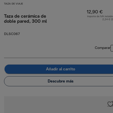
TAZA DE VIAJE
12,90 €
Taza de cerámica de
Importe de IVA incluido
2,24 € (
doble pared, 300 ml
DLSC067
Comparar
Añadir al carrito
Descubre más