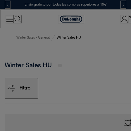
Skip
Envío gratuito por todas las compras superiores a 49€
to
Content
Accessibility
Statement
Winter Sales - General
Winter Sales HU
Winter Sales HU
Filtro