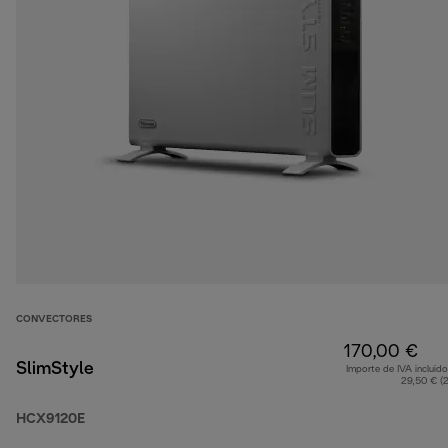
CONVECTORES
170,00 €
SlimStyle
Importe de IVA incluido
29,50 € (
HCX9120E