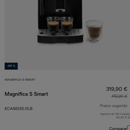
-24 %
MAGNIFICA S SMART
319,90 €
Magnifica S Smart
419,90 €
Precio sugerido
ECAM230.13.B
Importe de IVA incluido
p
55,52 € (
Comparar