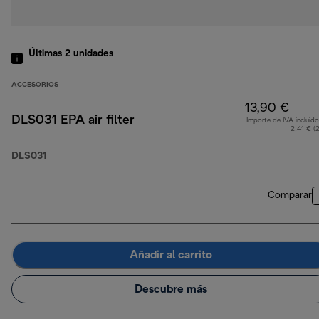
Últimas 2 unidades
ACCESORIOS
13,90 €
DLS031 EPA air filter
Importe de IVA incluido
2,41 € (
DLS031
Comparar
Añadir al carrito
Descubre más