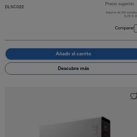
Precio sugerido
DLSC022
Importe de IVA incluido
p
6,25 € (
Comparar
Añadir al carrito
Descubre más