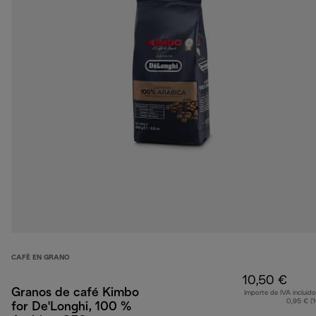
CAFÈ EN GRANO
10,50 €
Granos de café Kimbo
Importe de IVA incluido
0,95 € (
for De'Longhi, 100 %