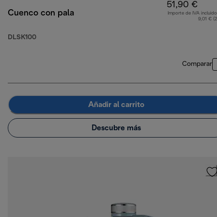
51,90 €
Cuenco con pala
Importe de IVA incluido
9,01 € (
DLSK100
Comparar
Añadir al carrito
Descubre más