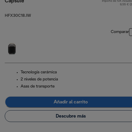
Capsule
Importe de IVA incluido
9,55 € (
HFX30C18.IW
Comparar
Tecnología cerámica
2 niveles de potencia
Asas de transporte
Añadir al carrito
Descubre más