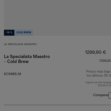
-19 %
COLD BREW
LA SPECIALISTA MAESTRO
1299,90 €
La Specialista Maestro
1399,9
- Cold Brew
Precio más bajo
EC9885.M
los últimos 30 d
Importe de IVA incluido
225,60 € (
Comparar