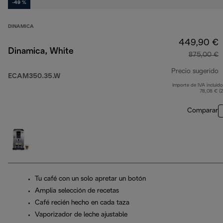
-49 %
DINAMICA
449,90 €
Dinamica, White
875,00 €
Precio sugerido
ECAM350.35.W
Importe de IVA incluido
p
78,08 € (
Comparar
Tu café con un solo apretar un botón
Amplia selección de recetas
Café recién hecho en cada taza
Vaporizador de leche ajustable