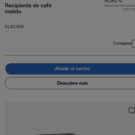
16,90 €
Recipiente de café
Importe de IVA incluido
2,93 € (
molido
DLSC305
Comparar
Añadir al carrito
Descubre más