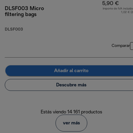
5,90 €
DLSF003 Micro
Importe de IVA incluido
1,02 € (
filtering bags
DLSF003
Comparar
Añadir al carrito
Descubre más
Estás viendo 14 161 productos
ver más