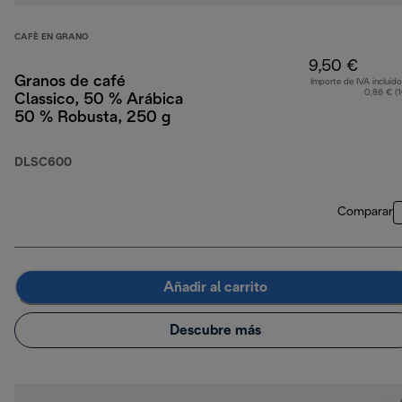
CAFÈ EN GRANO
9,50 €
Granos de café
Importe de IVA incluido
0,86 € (
Classico, 50 % Arábica
50 % Robusta, 250 g
DLSC600
Comparar
Añadir al carrito
Descubre más