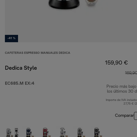
-41 %
CAFETERAS ESPRESSO MANUALES DEDICA
159,90 €
Dedica Style
169,9
EC685.M EX:4
Precio más bajo
los últimos 30 d
Importe de IVA incluido
27,75 € (
Comparar