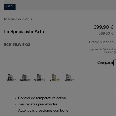
-33 %
LA SPECIALISTA ARTE
399,90 €
La Specialista Arte
599,90 €
Precio sugerido
EC9155.W EX:2
Importe de IVA incluido
p
69,40 € (
Comparar
Control de temperatura activa
Tres recetas predefinidas
Auténticas creaciones con leche