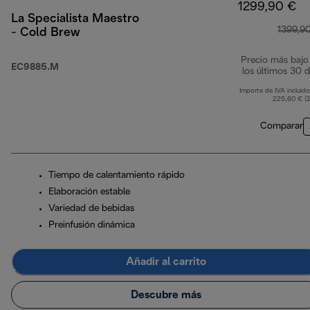
1299,90 €
La Specialista Maestro
1399,9
- Cold Brew
Precio más bajo
EC9885.M
los últimos 30 d
Importe de IVA incluido
225,60 € (
Comparar
Tiempo de calentamiento rápido
Elaboración estable
Variedad de bebidas
Preinfusión dinámica
Añadir al carrito
Descubre más