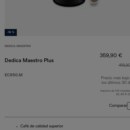
-16 %
DEDICA MAESTRO
359,90 €
Dedica Maestro Plus
419,9
EC950.M
Precio más bajo
los últimos 30 d
Importe de IVA incluido
62,46 € (
Comparar
Café de calidad superior