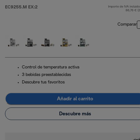
EC9255.M EX:2
Importe de IVA incluido
p
86,76 € (
Comparar
Control de temperatura activa
3 bebidas preestablecidas
Descubre tus favoritos
Añadir al carrito
Descubre más