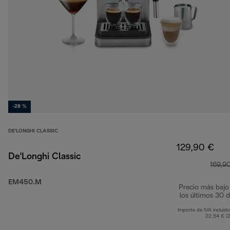
-28 %
DE'LONGHI CLASSIC
129,90 €
De'Longhi Classic
169,9
EM450.M
Precio más bajo
los últimos 30 d
Importe de IVA incluido
22,54 € (