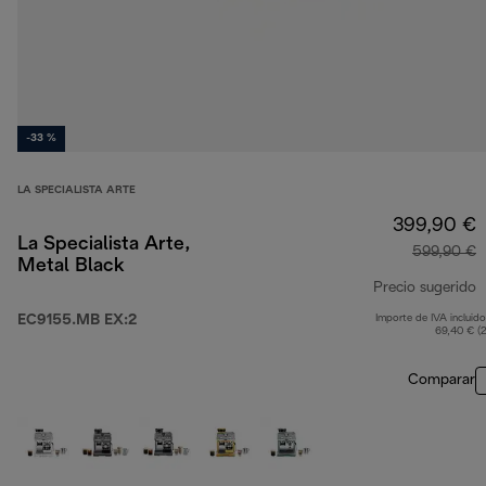
-33 %
LA SPECIALISTA ARTE
399,90 €
La Specialista Arte,
599,90 €
Metal Black
Precio sugerido
EC9155.MB EX:2
Importe de IVA incluido
p
69,40 € (
Comparar