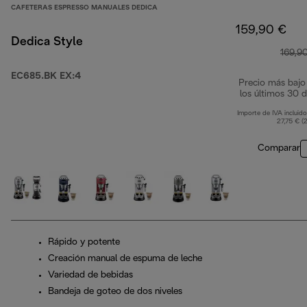
CAFETERAS ESPRESSO MANUALES DEDICA
159,90 €
Dedica Style
169,9
EC685.BK EX:4
Precio más bajo
los últimos 30 d
Importe de IVA incluido
27,75 € (
Comparar
Rápido y potente
Creación manual de espuma de leche
Variedad de bebidas
Bandeja de goteo de dos niveles