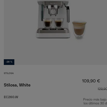
-28 %
STILOSA
109,90 €
Stilosa, White
129,9
EC260.W
Precio más bajo
los últimos 30 d