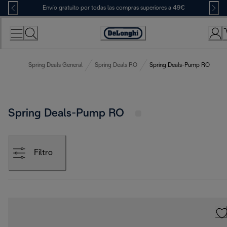
Skip
Envío gratuito por todas las compras superiores a 49€
to
Content
Accessibility
Statement
Spring Deals General
Spring Deals RO
Spring Deals-Pump RO
Spring Deals-Pump RO
Filtro