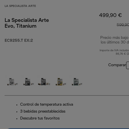
LA SPECIALISTA ARTE
499,90 €
La Specialista Arte
599,9
Evo, Titanium
Precio más bajo
EC9255.T EX:2
los últimos 30 d
Importe de IVA incluido
86,76 € (
Comparar
Control de temperatura activa
3 bebidas preestablecidas
Descubre tus favoritos