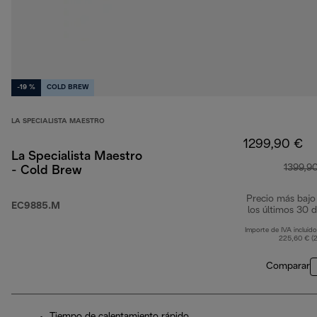
-19 %
COLD BREW
LA SPECIALISTA MAESTRO
1299,90 €
La Specialista Maestro
1399,9
- Cold Brew
Precio más bajo
EC9885.M
los últimos 30 d
Importe de IVA incluido
225,60 € (
Comparar
Tiempo de calentamiento rápido