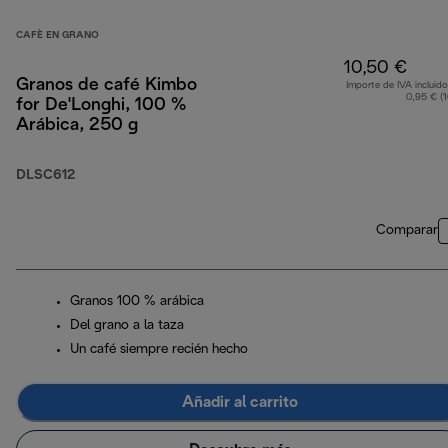
CAFÈ EN GRANO
10,50 €
Granos de café Kimbo
Importe de IVA incluido
0,95 € (
for De'Longhi, 100 %
Arábica, 250 g
DLSC612
Comparar
Granos 100 % arábica
Del grano a la taza
Un café siempre recién hecho
Añadir al carrito