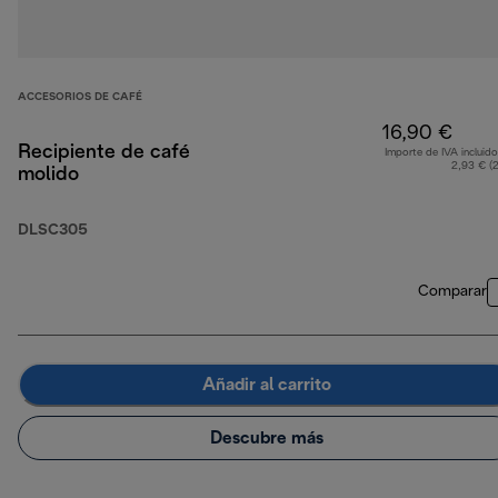
ACCESORIOS DE CAFÉ
16,90 €
Recipiente de café
Importe de IVA incluido
2,93 € (
molido
DLSC305
Comparar
Añadir al carrito
Descubre más