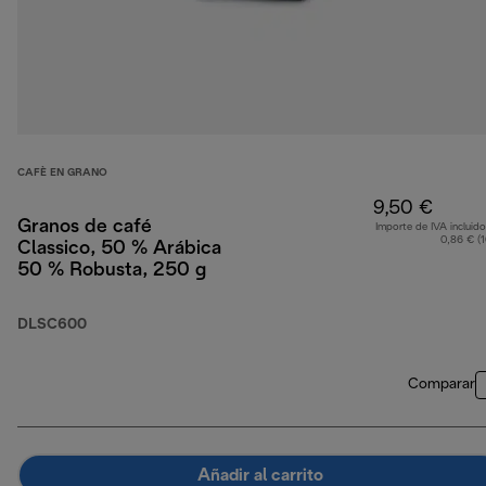
CAFÈ EN GRANO
9,50 €
Granos de café
Importe de IVA incluido
0,86 € (
Classico, 50 % Arábica
50 % Robusta, 250 g
DLSC600
Comparar
Añadir al carrito