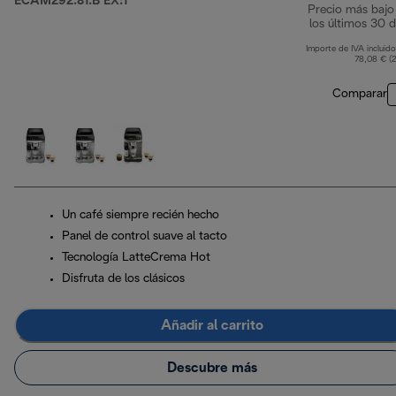
ECAM292.81.B EX:1
Precio más bajo
los últimos 30 d
Importe de IVA incluido
78,08 € (
Comparar
Un café siempre recién hecho
Panel de control suave al tacto
Tecnología LatteCrema Hot
Disfruta de los clásicos
Añadir al carrito
Descubre más