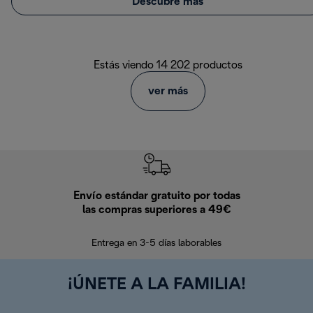
Descubre más
Estás viendo 14 202 productos
ver más
Envío estándar gratuito por todas
Devo
las compras superiores a 49€
En los siguien
Entrega en 3-5 días laborables
¡ÚNETE A LA FAMILIA!