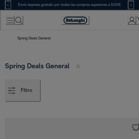
Skip
Envío express gratuito por todas las compras superiores a 500€
to
Content
Accessibility
Statement
Spring Deals General
Spring Deals General
Filtro