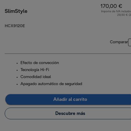
170,00 €
SlimStyle
Importe de IVA incluido
29,50 € (
HCX9120E
Comparar
Efecto de convección
Tecnología Hi-Fi
Comodidad ideal
Apagado automático de seguridad
Añadir al carrito
Descubre más