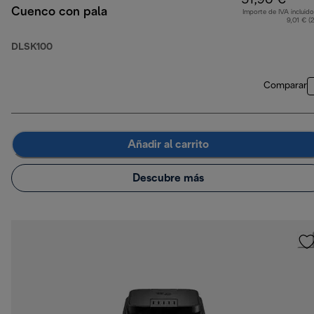
51,90 €
Cuenco con pala
Importe de IVA incluido
9,01 € (
DLSK100
Comparar
Añadir al carrito
Descubre más