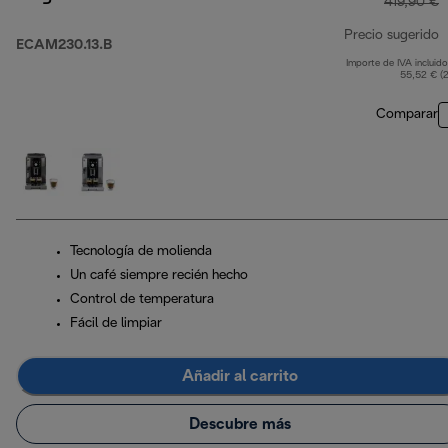
419,90 €
Precio sugerido
ECAM230.13.B
Importe de IVA incluido
p
55,52 € (
Comparar
Tecnología de molienda
Un café siempre recién hecho
Control de temperatura
Fácil de limpiar
Añadir al carrito
Descubre más