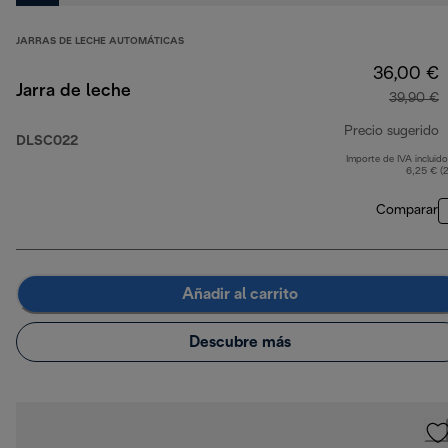
JARRAS DE LECHE AUTOMÁTICAS
36,00 €
Jarra de leche
39,90 €
Precio sugerido
DLSC022
Importe de IVA incluido
p
6,25 € (
Comparar
Añadir al carrito
Descubre más