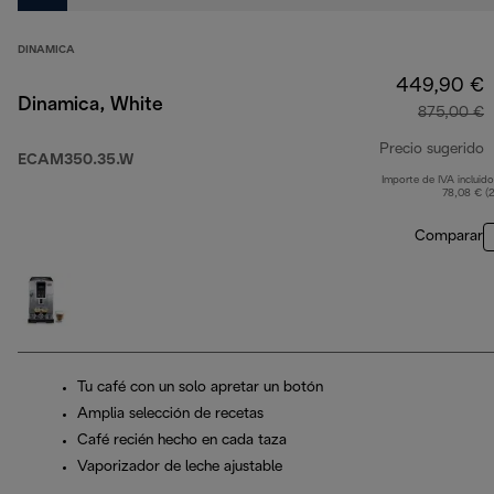
DINAMICA
449,90 €
Dinamica, White
875,00 €
Precio sugerido
ECAM350.35.W
Importe de IVA incluido
p
78,08 € (
Comparar
Tu café con un solo apretar un botón
Amplia selección de recetas
Café recién hecho en cada taza
Vaporizador de leche ajustable