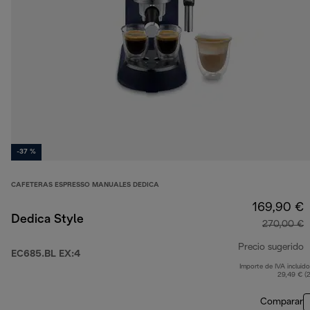
-37 %
CAFETERAS ESPRESSO MANUALES DEDICA
169,90 €
Dedica Style
270,00 €
Precio sugerido
EC685.BL EX:4
Importe de IVA incluido
p
29,49 € (
Comparar