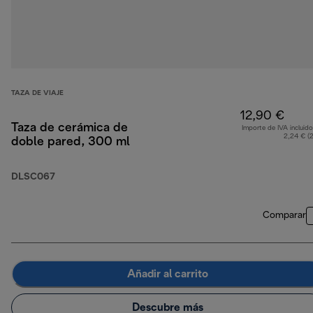
TAZA DE VIAJE
12,90 €
Taza de cerámica de
Importe de IVA incluido
2,24 € (
doble pared, 300 ml
DLSC067
Comparar
Añadir al carrito
Descubre más