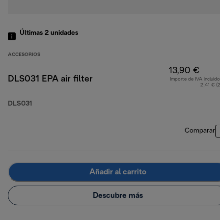
Últimas 2 unidades
ACCESORIOS
13,90 €
DLS031 EPA air filter
Importe de IVA incluido
2,41 € (
DLS031
Comparar
Añadir al carrito
Descubre más