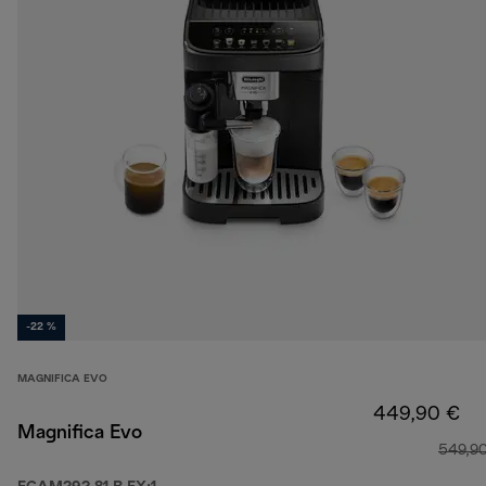
-22 %
MAGNIFICA EVO
449,90 €
Magnifica Evo
549,9