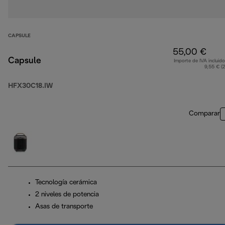
CAPSULE
55,00 €
Capsule
Importe de IVA incluido
9,55 € (
HFX30C18.IW
Comparar
Tecnología cerámica
2 niveles de potencia
Asas de transporte