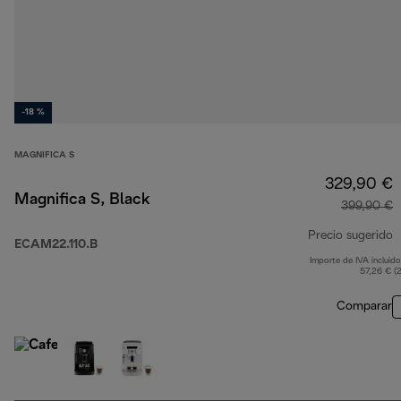
-18 %
MAGNIFICA S
329,90 €
Magnifica S, Black
399,90 €
Precio sugerido
ECAM22.110.B
Importe de IVA incluido
p
57,26 € (
Comparar