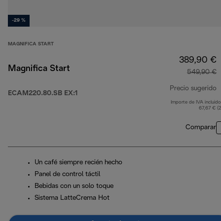
-29 %
MAGNIFICA START
389,90 €
Magnifica Start
549,90 €
Precio sugerido
ECAM220.80.SB EX:1
Importe de IVA incluido
p
67,67 € (
Comparar
Un café siempre recién hecho
Panel de control táctil
Bebidas con un solo toque
Sistema LatteCrema Hot