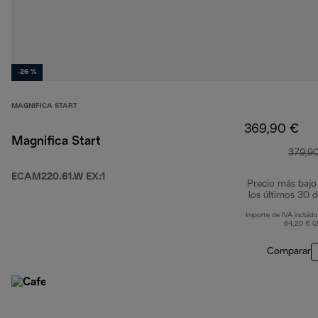
-26 %
MAGNIFICA START
369,90 €
Magnifica Start
379,9
ECAM220.61.W EX:1
Precio más bajo
los últimos 30 d
Importe de IVA incluido
64,20 € (
Comparar