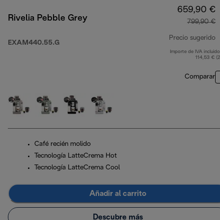
659,90 €
Rivelia Pebble Grey
799,90 €
Precio sugerido
EXAM440.55.G
Importe de IVA incluido
p
114,53 € (
Comparar
Café recién molido
Tecnología LatteCrema Hot
Tecnología LatteCrema Cool
Añadir al carrito
Descubre más