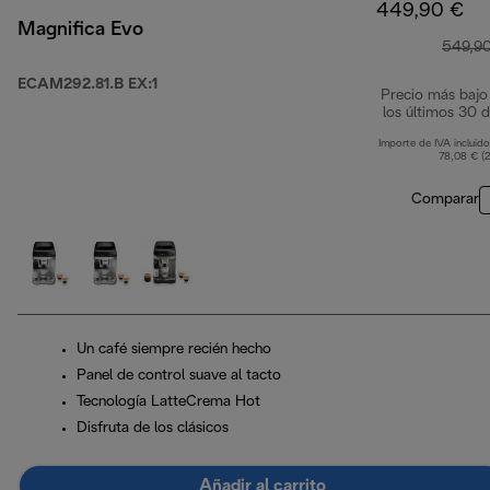
449,90 €
Magnifica Evo
549,9
ECAM292.81.B EX:1
Precio más bajo
los últimos 30 d
Importe de IVA incluido
78,08 € (
Comparar
Un café siempre recién hecho
Panel de control suave al tacto
Tecnología LatteCrema Hot
Disfruta de los clásicos
Añadir al carrito