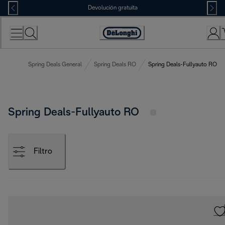
Skip
Devolución gratuita
to
Content
Accessibility
Statement
Spring Deals General
Spring Deals RO
Spring Deals-Fullyauto RO
Spring Deals-Fullyauto RO
Filtro