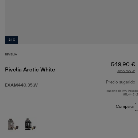
-21 %
RIVELIA
549,90 €
Rivelia Arctic White
699,90 €
Precio sugerido
EXAM440.35.W
Importe de IVA incluido
p
95,44 € (
Comparar