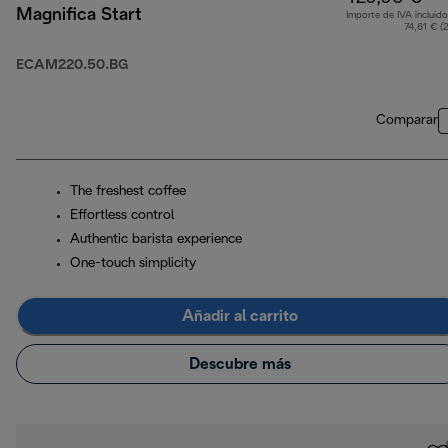
Magnifica Start
Importe de IVA incluido
74,61 € (
ECAM220.50.BG
Comparar
The freshest coffee
Effortless control
Authentic barista experience
One-touch simplicity
Añadir al carrito
Descubre más