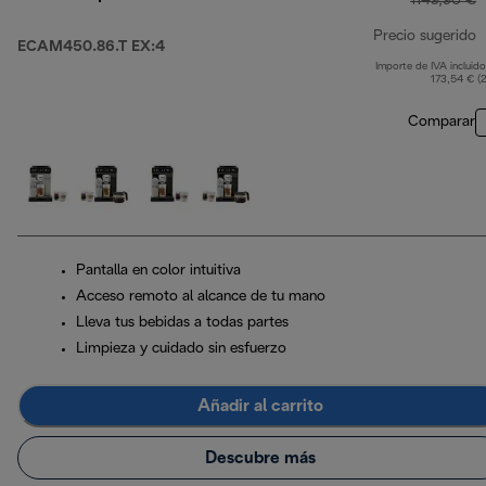
1149,90 €
Precio sugerido
ECAM450.86.T EX:4
Importe de IVA incluido
p
173,54 € (
Comparar
Pantalla en color intuitiva
Acceso remoto al alcance de tu mano
Lleva tus bebidas a todas partes
Limpieza y cuidado sin esfuerzo
Añadir al carrito
Descubre más