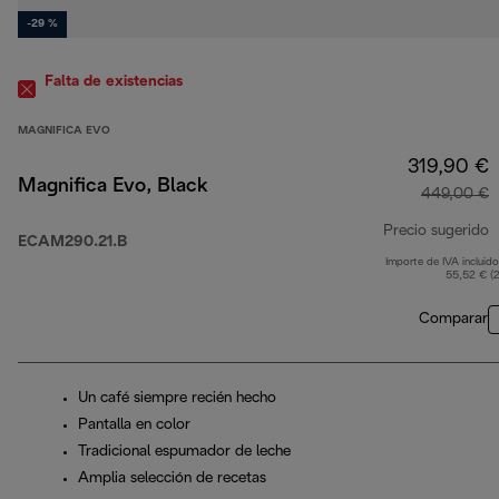
-29 %
Falta de existencias
MAGNIFICA EVO
319,90 €
Magnifica Evo, Black
449,00 €
Precio sugerido
ECAM290.21.B
Importe de IVA incluido
p
55,52 € (
Comparar
Un café siempre recién hecho
Pantalla en color
Tradicional espumador de leche
Amplia selección de recetas