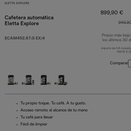
ELETTA EXPLORE
899,90 €
Cafetera automática
949,9
Eletta Explore
Precio más bajo
ECAM452.67.G EX:4
los últimos 30 d
Importe de IVA incluido
156,18 € (
Comparar
Tu propio toque. Tu café. A tu gusto.
Acceso remoto al alcance de tu mano
Tu café para llevar
Fácil de limpiar