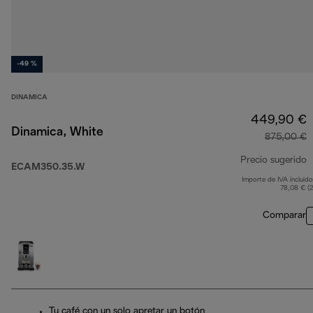
-49 %
DINAMICA
449,90 €
Dinamica, White
875,00 €
Precio sugerido
ECAM350.35.W
Importe de IVA incluido
p
78,08 € (
Comparar
Tu café con un solo apretar un botón