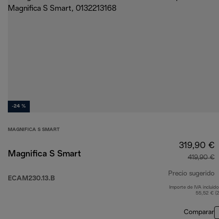
-24 %
MAGNIFICA S SMART
319,90 €
Magnifica S Smart
419,90 €
Precio sugerido
ECAM230.13.B
Importe de IVA incluido
p
55,52 € (
Comparar