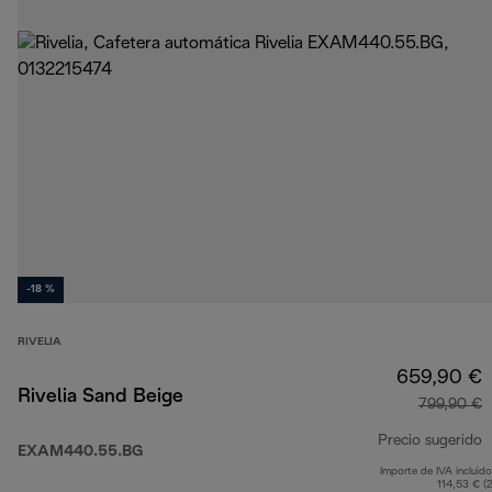
-18 %
RIVELIA
659,90 €
Rivelia Sand Beige
799,90 €
Precio sugerido
EXAM440.55.BG
Importe de IVA incluido
p
114,53 € (