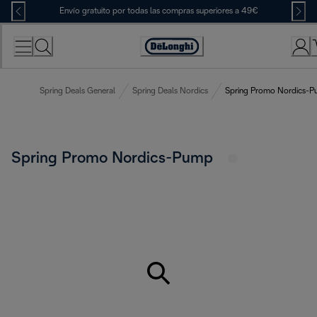
Skip
Envío gratuito por todas las compras superiores a 49€
to
Content
Accessibility
Statement
Spring Deals General
Spring Deals Nordics
Spring Promo Nordics-
Spring Promo Nordics-Pump