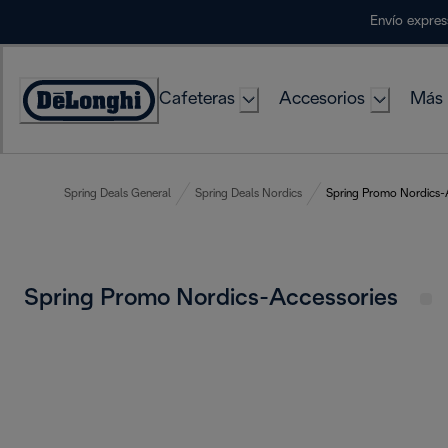
Skip
Envío expres
to
Content
Cafeteras
Accesorios
Más 
Accessibility
Statement
Spring Deals General
Spring Deals Nordics
Spring Promo Nordics-
Spring Promo Nordics-Accessories