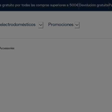
s gratuito por todas las compras superiores a 500€
Devolución gratuita
P
electrodomésticos
Promociones
Accessories