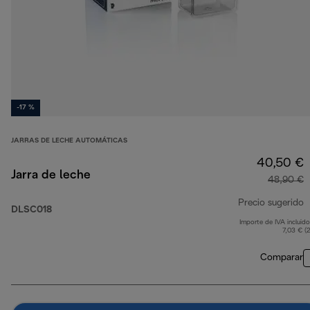
-17 %
JARRAS DE LECHE AUTOMÁTICAS
40,50 €
Jarra de leche
48,90 €
Precio sugerido
DLSC018
Importe de IVA incluido
p
7,03 € (
Comparar