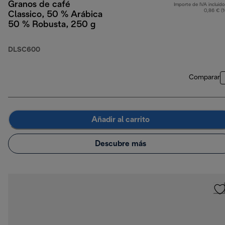
Granos de café
Importe de IVA incluido
0,86 € (
Classico, 50 % Arábica
50 % Robusta, 250 g
DLSC600
Comparar
Añadir al carrito
Descubre más