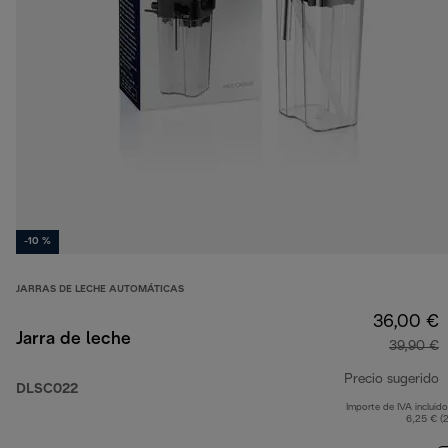
-10 %
JARRAS DE LECHE AUTOMÁTICAS
36,00 €
Jarra de leche
39,90 €
Precio sugerido
DLSC022
Importe de IVA incluido
p
6,25 € (