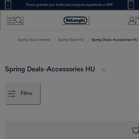
Skip
Envío gratuito por todas las compras superiores a 49€
to
Content
Accessibility
Statement
Spring Deals General
Spring Deals HU
Spring Deals-Accessories HU
Spring Deals-Accessories HU
Filtro