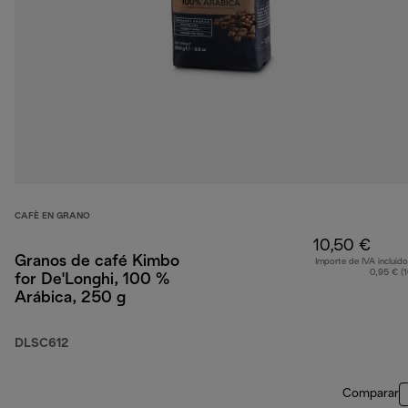
CAFÈ EN GRANO
10,50 €
Granos de café Kimbo
Importe de IVA incluido
0,95 € (
for De'Longhi, 100 %
Arábica, 250 g
DLSC612
Comparar