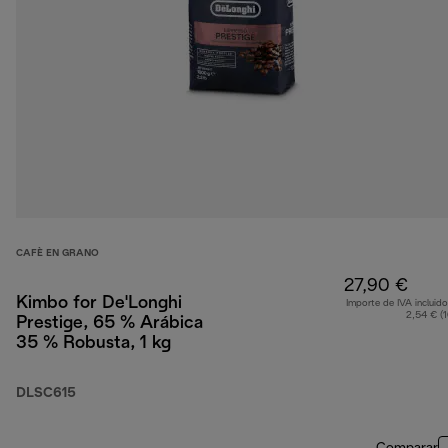
CAFÈ EN GRANO
27,90 €
Kimbo for De'Longhi
Importe de IVA incluido
2,54 € (
Prestige, 65 % Arábica
35 % Robusta, 1 kg
DLSC615