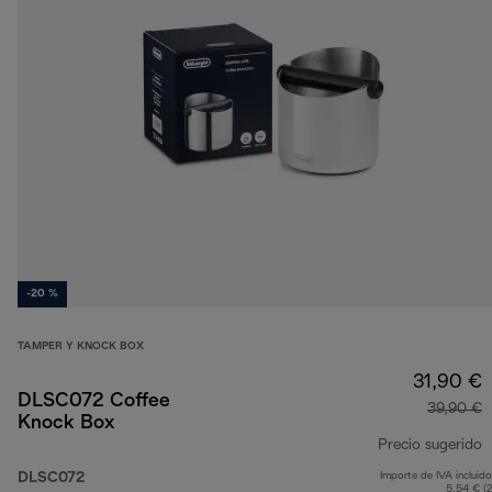
-20 %
TAMPER Y KNOCK BOX
31,90 €
DLSC072 Coffee
39,90 €
Knock Box
Precio sugerido
DLSC072
Importe de IVA incluido
p
5,54 € (