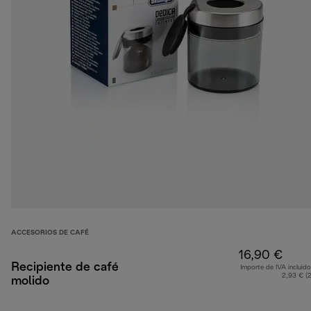
ACCESORIOS DE CAFÉ
16,90 €
Recipiente de café
Importe de IVA incluido
2,93 € (
molido