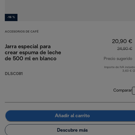
-16 %
ACCESORIOS DE CAFÉ
20,90 €
Jarra especial para
24,90 €
crear espuma de leche
de 500 ml en blanco
Precio sugerido
Importe de IVA incluido
p
3,63 € (
DLSC081
Comparar
Añadir al carrito
Descubre más