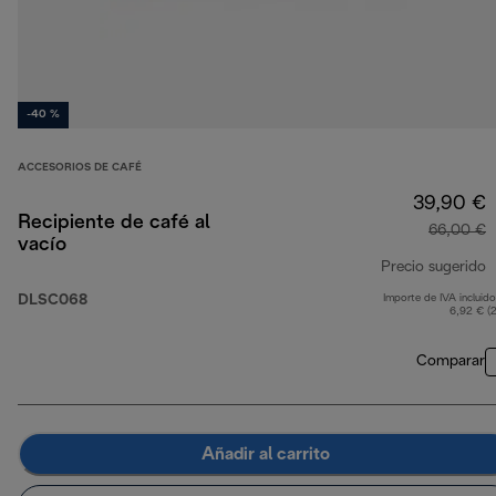
-40 %
ACCESORIOS DE CAFÉ
39,90 €
Recipiente de café al
66,00 €
vacío
Precio sugerido
DLSC068
Importe de IVA incluido
p
6,92 € (
Comparar
Añadir al carrito