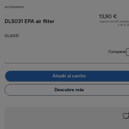
ACCESORIOS
13,90 €
DLS031 EPA air filter
Importe de IVA incluido
2,41 € (
DLS031
Comparar
Añadir al carrito
Descubre más