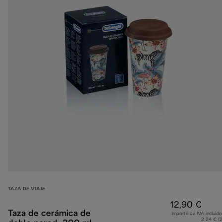
TAZA DE VIAJE
12,90 €
Taza de cerámica de
Importe de IVA incluido
2,24 € (