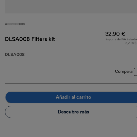
ACCESORIOS
32,90 €
DLSA008 Filters kit
Importe de IVA incluido
5,71 € (
DLSA008
Comparar
Añadir al carrito
Descubre más