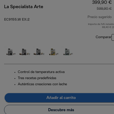
399,90 €
La Specialista Arte
599,90 €
Precio sugerido
EC9155.W EX:2
Importe de IVA incluido
p
69,40 € (
Comparar
Control de temperatura activa
Tres recetas predefinidas
Auténticas creaciones con leche
Añadir al carrito
Descubre más