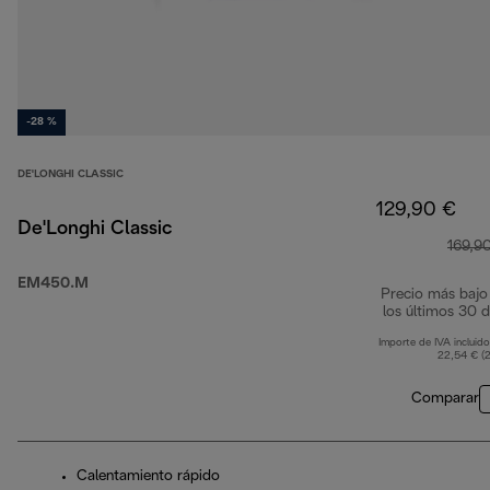
-28 %
DE'LONGHI CLASSIC
129,90 €
De'Longhi Classic
169,9
EM450.M
Precio más bajo
los últimos 30 d
Importe de IVA incluido
22,54 € (
Comparar
Calentamiento rápido