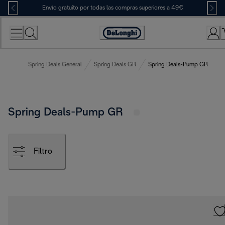
Skip
Envío gratuito por todas las compras superiores a 49€
to
Content
Accessibility
Statement
Spring Deals General
Spring Deals GR
Spring Deals-Pump GR
Spring Deals-Pump GR
Filtro