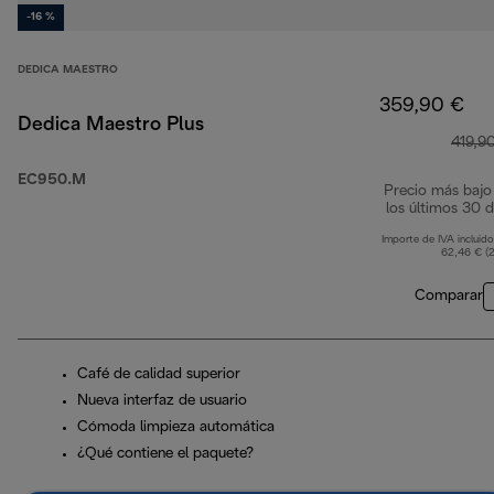
-16 %
DEDICA MAESTRO
359,90 €
Dedica Maestro Plus
419,9
EC950.M
Precio más bajo
los últimos 30 d
Importe de IVA incluido
62,46 € (
Comparar
Café de calidad superior
Nueva interfaz de usuario
Cómoda limpieza automática
¿Qué contiene el paquete?