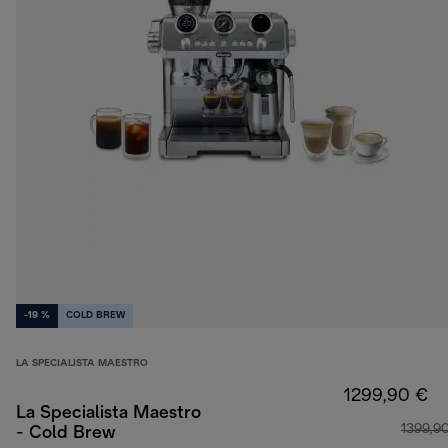
-19 %
COLD BREW
LA SPECIALISTA MAESTRO
1299,90 €
La Specialista Maestro
1399,9
- Cold Brew