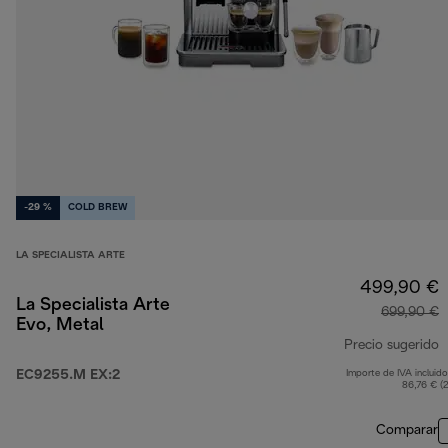
-29 %
COLD BREW
LA SPECIALISTA ARTE
499,90 €
La Specialista Arte
699,90 €
Evo, Metal
Precio sugerido
EC9255.M EX:2
Importe de IVA incluido
p
86,76 € (
Comparar