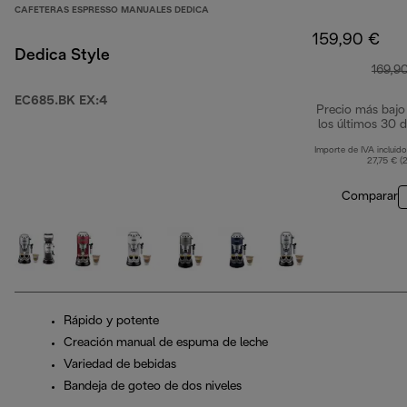
CAFETERAS ESPRESSO MANUALES DEDICA
159,90 €
Dedica Style
169,9
EC685.BK EX:4
Precio más bajo
los últimos 30 d
Importe de IVA incluido
27,75 € (
Comparar
Rápido y potente
Creación manual de espuma de leche
Variedad de bebidas
Bandeja de goteo de dos niveles