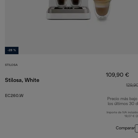
-28 %
STILOSA
109,90 €
Stilosa, White
129,9
EC260.W
Precio más bajo
los últimos 30 d
Importe de IVA incluido
19,07 € (
Comparar