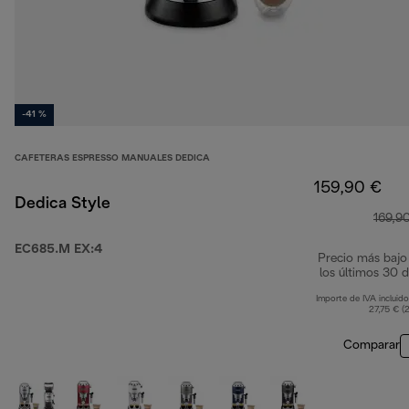
-41 %
CAFETERAS ESPRESSO MANUALES DEDICA
159,90 €
Dedica Style
169,9
EC685.M EX:4
Precio más bajo
los últimos 30 d
Importe de IVA incluido
27,75 € (
Comparar