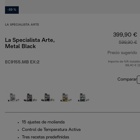
-33 %
LA SPECIALISTA ARTE
399,90 €
La Specialista Arte,
599,90 €
Metal Black
Precio sugerido
EC9155.MB EX:2
Importe de IVA incluido
p
69,40 € (
Comparar
15 ajustes de molienda
Control de Temperatura Activa
Tres recetas predefinidas