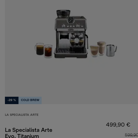
-29 %
COLD BREW
LA SPECIALISTA ARTE
499,90 €
La Specialista Arte
599,9
Evo, Titanium