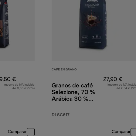
CAFÈ EN GRANO
9,50 €
27,90 €
Granos de café
Importe de IVA incluido
Importe de IVA inclui
del 0,86 € (10%)
del 2,54 € (10
Selezione, 70 %
Arábica 30 %
Robusta, 1 kg
DLSC617
Comparar
Comparar