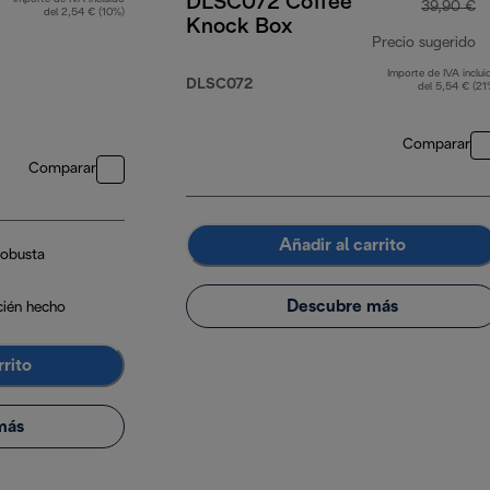
DLSC072 Coffee
39,90 €
del 2,54 € (10%)
Knock Box
Precio sugerido
Importe de IVA inclui
pr
DLSC072
del 5,54 € (21
Comparar
Comparar
Añadir al carrito
Robusta
Descubre más
cién hecho
rrito
más