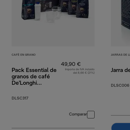
CAFÈ EN GRANO
JARRAS DE 
49,90 €
Pack Essential de
Jarra d
Importe de IVA incluido
del 8,66 € (21%)
granos de café
De'Longhi
DLSC006
4 x 250 g,
dos vasos
DLSC317
Cappuccino, y
filtro de agua
Comparar