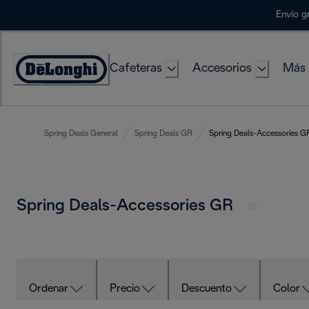
Skip
Envío g
to
Content
Cafeteras
Accesorios
Más 
Accessibility
Statement
Spring Deals General
Spring Deals GR
Spring Deals-Accessories G
Spring Deals-Accessories GR
Ordenar
Precio
Descuento
Color