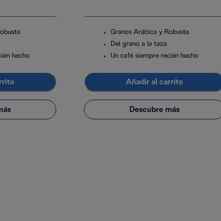
Robusta
Granos Arábica y Robusta
Del grano a la taza
cién hecho
Un café siempre recién hecho
rrito
Añadir al carrito
más
Descubre más