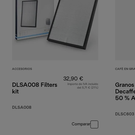
ACCESORIOS
CAFÈ EN GR
32,90 €
DLSA008 Filters
Granos
Importe de IVA incluido
del 5,71 € (21%)
kit
Decaffe
50 % A
50 % R
DLSA008
250 g
DLSC603
Comparar