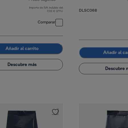
Importe de IVA incluido del
precio original 48,90 €
DLSC068
7,03 € (21%)
Comparar
Añadir al carrito
Añadir al ca
Descubre más
Descubre 