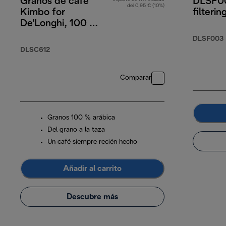
Granos de café
DLSF00
del 0,95 € (10%)
Kimbo for
filterin
De'Longhi, 100 %
Arábica, 250 g
DLSF003
DLSC612
Comparar
Granos 100 % arábica
Del grano a la taza
Un café siempre recién hecho
Añadir al carrito
Descubre más