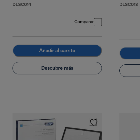
DLSC014
DLSC018
Comparar
Añadir al carrito
Descubre más