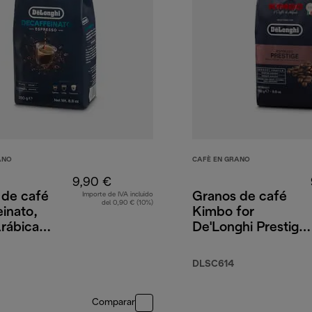
ANO
CAFÈ EN GRANO
9,90 €
 de café
Granos de café
Importe de IVA incluido
del 0,90 € (10%)
inato,
Kimbo for
rábica
De'Longhi Prestige,
obusta,
65 % Arábica
35 % Robusta,
DLSC614
250 g
Comparar