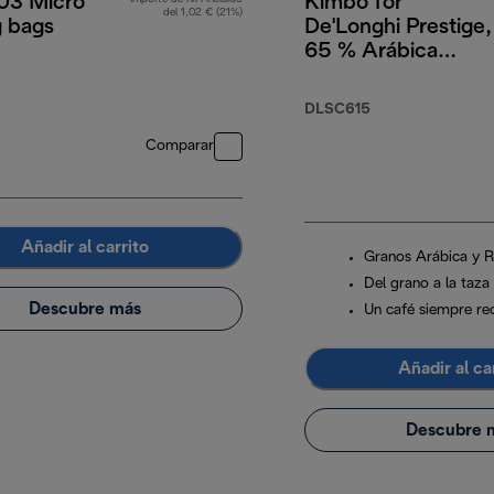
3 Micro
Kimbo for
del 1,02 € (21%)
g bags
De'Longhi Prestige,
65 % Arábica
35 % Robusta, 1 kg
DLSC615
Comparar
Añadir al carrito
Granos Arábica y 
Del grano a la taza
Descubre más
Un café siempre re
Añadir al ca
Descubre 