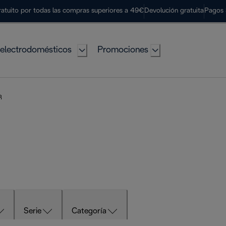
ratuito por todas las compras superiores a 49€
Devolución gratuita
Pagos 
electrodomésticos
Promociones
R
Serie
Categoría