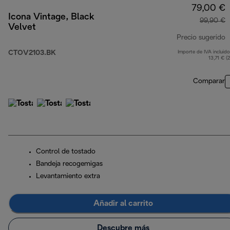
79,00 €
Icona Vintage, Black
99,90 €
Velvet
Precio sugerido
CTOV2103.BK
Importe de IVA incluido
p
13,71 € (
Comparar
Control de tostado
Bandeja recogemigas
Levantamiento extra
Añadir al carrito
Descubre más