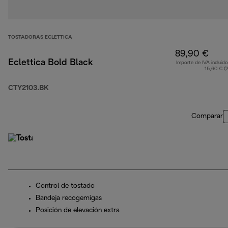
TOSTADORAS ECLETTICA
89,90 €
Eclettica Bold Black
Importe de IVA incluido
15,60 € (
CTY2103.BK
Comparar
Control de tostado
Bandeja recogemigas
Posición de elevación extra