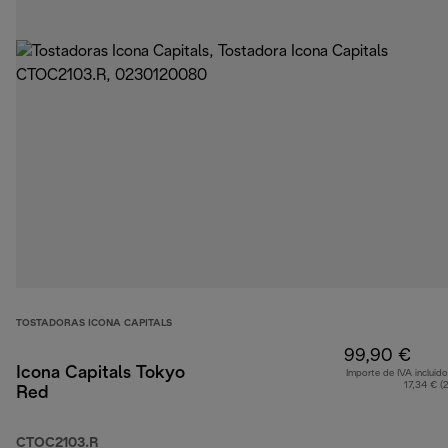
TOSTADORAS ICONA CAPITALS
99,90 €
Icona Capitals Tokyo
Importe de IVA incluido
17,34 € (
Red
CTOC2103.R