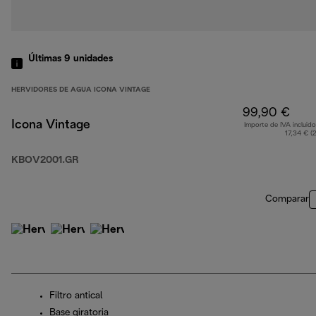
Últimas 9 unidades
HERVIDORES DE AGUA ICONA VINTAGE
99,90 €
Icona Vintage
Importe de IVA incluido
17,34 € (
KBOV2001.GR
Comparar
Filtro antical
Base giratoria