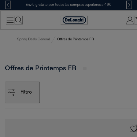
Skip
Envío gratuito por todas las compras superiores a 49€
to
Content
Accessibility
Statement
Spring Deals General
Offres de Printemps FR
Offres de Printemps FR
Filtro