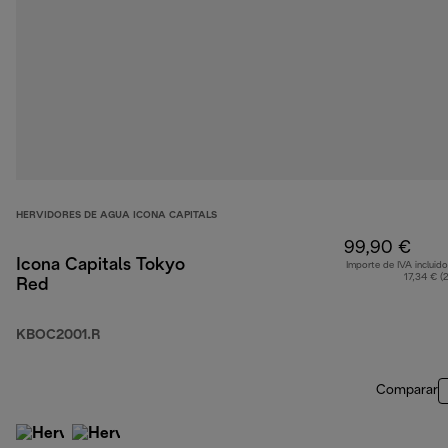
HERVIDORES DE AGUA ICONA CAPITALS
99,90 €
Icona Capitals Tokyo
Importe de IVA incluido
17,34 € (
Red
KBOC2001.R
Comparar