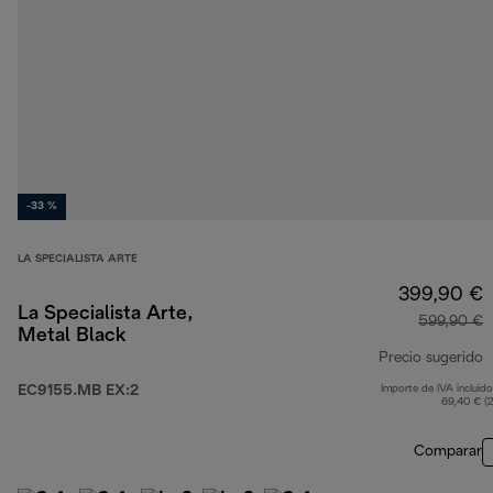
-33 %
LA SPECIALISTA ARTE
399,90 €
La Specialista Arte,
599,90 €
Metal Black
Precio sugerido
EC9155.MB EX:2
Importe de IVA incluido
p
69,40 € (
Comparar