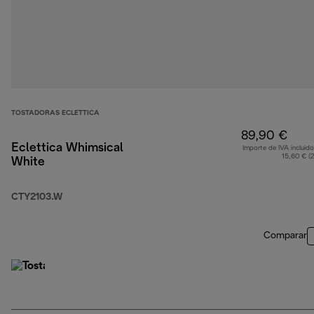
TOSTADORAS ECLETTICA
89,90 €
Eclettica Whimsical
Importe de IVA incluido
15,60 € (
White
CTY2103.W
Comparar