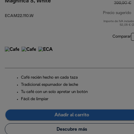
Magnifica S, White
399,90 €
Precio sugerido
ECAM22.110.W
Importe de IVA incluido
p
52,05 € (
Comparar
Café recién hecho en cada taza
Tradicional espumador de leche
Tu café con un solo apretar un botón
Fácil de limpiar
Añadir al carrito
Descubre más