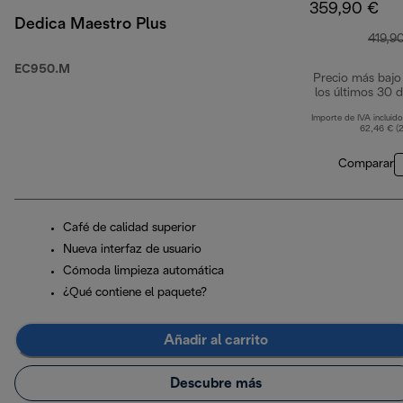
359,90 €
Dedica Maestro Plus
419,9
EC950.M
Precio más bajo
los últimos 30 d
Importe de IVA incluido
62,46 € (
Comparar
Café de calidad superior
Nueva interfaz de usuario
Cómoda limpieza automática
¿Qué contiene el paquete?
Añadir al carrito
Descubre más