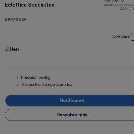
119,90 €
Eclettica SpecialTea
Importe de IVA incluido
20,81 € (
KBY2011.W
Comparar
Precision boiling
The perfect temperature tea
Notifícame
Descubre más