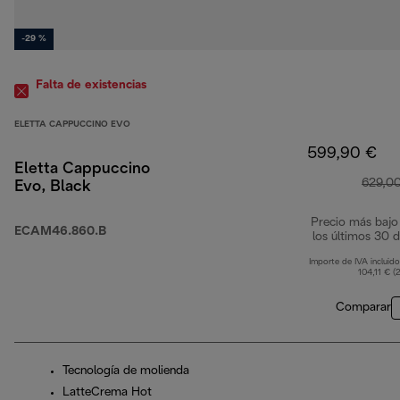
-29 %
Falta de existencias
ELETTA CAPPUCCINO EVO
599,90 €
Eletta Cappuccino
629,0
Evo, Black
Precio más bajo
ECAM46.860.B
los últimos 30 d
Importe de IVA incluido
104,11 € (
Comparar
Tecnología de molienda
LatteCrema Hot