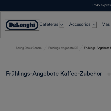
Skip
Envío expres
to
Content
Cafeteras
Accesorios
Más 
Accessibility
Statement
Spring Deals General
Frühlings-Angebote DE
Frühlings-Angebote 
Frühlings-Angebote Kaffee-Zubehör