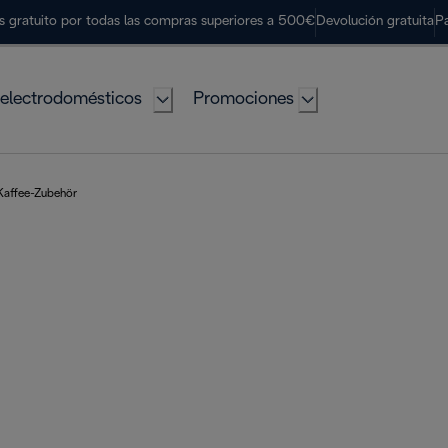
s gratuito por todas las compras superiores a 500€
Devolución gratuita
P
electrodomésticos
Promociones
Kaffee-Zubehör