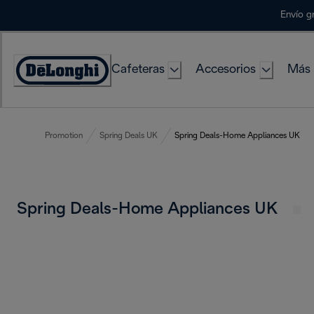
Skip
Envío g
to
Content
Cafeteras
Accesorios
Más 
Accessibility
Statement
Promotion
Spring Deals UK
Spring Deals-Home Appliances UK
Spring Deals-Home Appliances UK