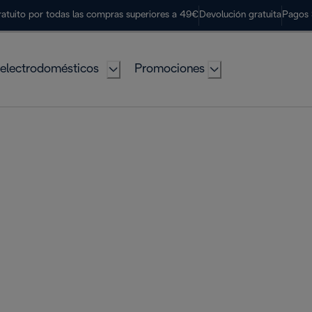
ratuito por todas las compras superiores a 49€
Devolución gratuita
Pagos 
electrodomésticos
Promociones