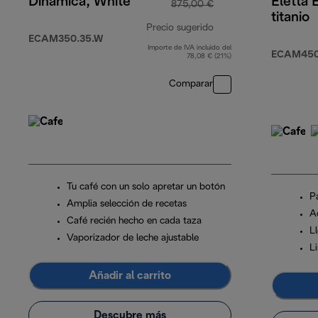
Dinamica, White
Eletta 
875,00 €
titanio
Precio sugerido
ECAM350.35.W
Importe de IVA incluido del
precio original 875,0
ECAM450.
78,08 € (21%)
Comparar
Tu café con un solo apretar un botón
Pa
Amplia selección de recetas
A
Café recién hecho en cada taza
L
Vaporizador de leche ajustable
L
Añadir al carrito
Descubre más