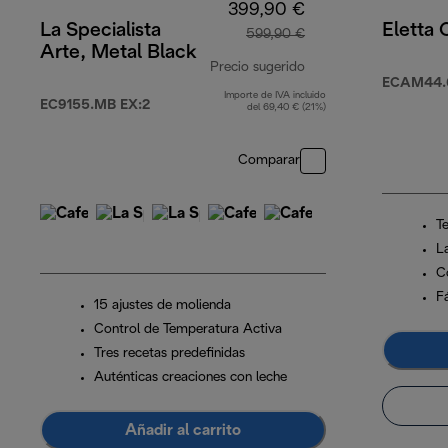
399,90 €
La Specialista
Eletta
599,90 €
Arte, Metal Black
Precio sugerido
ECAM44.
Importe de IVA incluido
precio original 599,
EC9155.MB EX:2
del 69,40 € (21%)
Comparar
T
L
C
Fá
15 ajustes de molienda
Control de Temperatura Activa
Tres recetas predefinidas
Auténticas creaciones con leche
Añadir al carrito