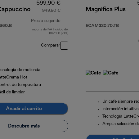
599,90 €
 Cappuccino
Magnifica Plus
949,90 €
Precio sugerido
660.B
ECAM320.70.TB
Importe de IVA incluido del
90 €
precio original 949,90 €
104,11 € (21%)
Comparar
ecnología de molienda
atteCrema Hot
ontrol de temperatura
cil de limpiar
Un café siempre re
Añadir al carrito
Interacción intuitiva
Tecnología LatteC
Amplia selección d
Descubre más