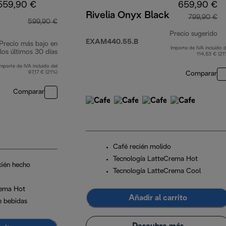
559,90 €
659,90 €
Rivelia Onyx Black
799,90 €
599,90 €
Precio sugerido
EXAM440.55.B
Precio más bajo en
Importe de IVA incluido d
pr
los últimos 30 días
114,53 € (21
Importe de IVA incluido del
97,17 € (21%)
Comparar
Comparar
Café recién molido
Tecnología LatteCrema Hot
cién hecho
Tecnología LatteCrema Cool
rema Hot
Añadir al carrito
e bebidas