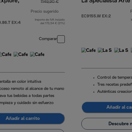
Explore,
La Specialista Arte
1149,90 €
Precio sugerido
EC9155.W EX:2
Importe de IVA incluido
0 €
precio original 1149,90 €
86.T EX:4
del 173,54 € (21%)
Comparar
Control de tempera
ntalla en color intuitiva
Tres recetas predef
cceso remoto al alcance de tu mano
Auténticas creacio
leva tus bebidas a todas partes
impieza y cuidado sin esfuerzo
Añadir al ca
Añadir al carrito
Descubre 