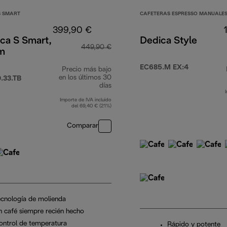
S SMART
CAFETERAS ESPRESSO MANUALES
399,90 €
ca S Smart,
Dedica Style
449,90 €
um
EC685.M EX:4
Precio más bajo
en los últimos 30
.33.TB
días
Importe de IVA incluido
del 69,40 € (21%)
Comparar
ecnología de molienda
n café siempre recién hecho
ontrol de temperatura
Rápido y potente