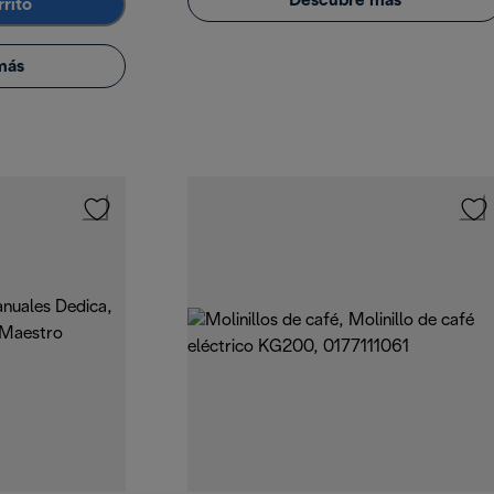
Descubre más
rrito
más