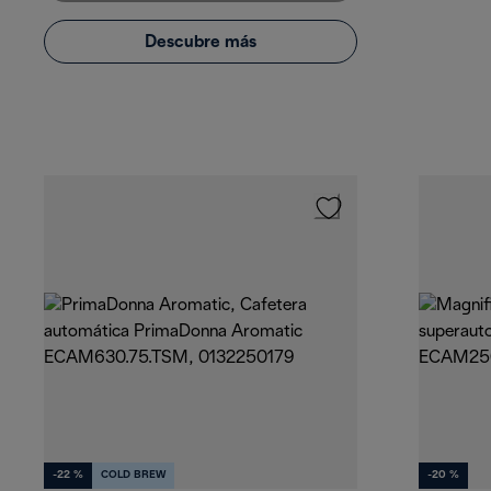
Descubre más
-22 %
COLD BREW
-20 %