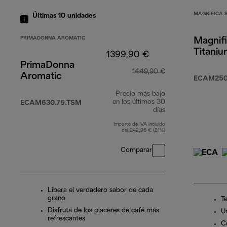
MAGNIFICA 
Últimas 10 unidades
PRIMADONNA AROMATIC
Magnifi
Titani
1399,90 €
PrimaDonna
1449,90 €
Aromatic
ECAM250
Precio más bajo
en los últimos 30
ECAM630.75.TSM
días
Importe de IVA incluido
del 242,96 € (21%)
Comparar
Libera el verdadero sabor de cada
grano
T
Disfruta de los placeres de café más
U
refrescantes
C