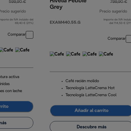
Rivelia Pebble
599,90 €
799,90 €
Grey
Precio sugerido
Precio sugerido
Importe de IVA incluido del
Importe de IVA inclui
precio original 599,90 €
pr
EXAM440.55.G
69,40 € (21%)
del 114,53 € (21
Comparar
Comparar
tura activa
Café recién molido
inidas
Tecnología LatteCrema Hot
nes con leche
Tecnología LatteCrema Cool
rrito
Añadir al carrito
más
Descubre más