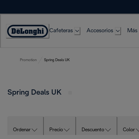
Skip
to
Content
Cafeteras
Accesorios
Más 
Accessibility
Statement
Promotion
Spring Deals UK
Spring Deals UK
Ordenar
Precio
Descuento
Color