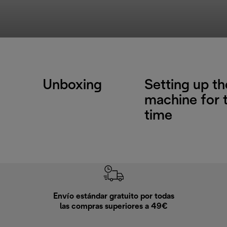
Unboxing
Setting up th
machine for t
time
Envío estándar gratuito por todas
Devo
las compras superiores a 49€
En los siguien