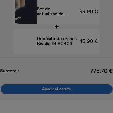
Set de
99,90 €
actualización
DLSC032
LatteCrema Cool
Depósito de granos
15,90 €
Rivelia DLSC403
775,70 €
Subtotal:
Añadir al carrito