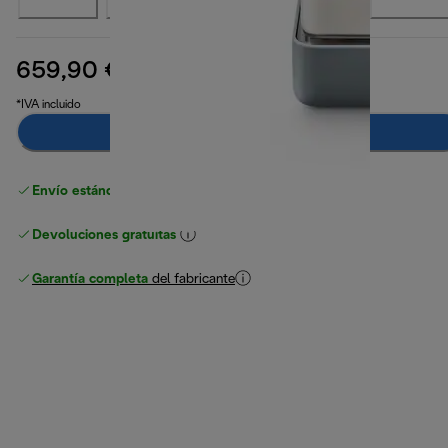
659,90 €
precio original 799,90 €
799,90 €
(-18 %)
*IVA incluido
Añadir al carrito
Envío estándar gratuito
superior a 49 €
Devoluciones gratuitas
Garantía completa
del fabricante