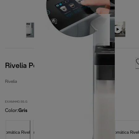
Rivelia Pebble Grey
Rivelia
EXAM440.55.G
Color
:
Gris