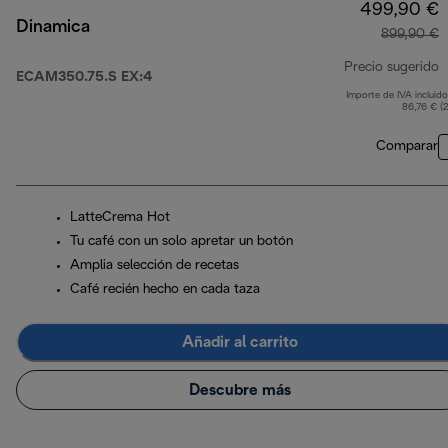
499,90 €
Dinamica
899,90 €
Precio sugerido
ECAM350.75.S EX:4
Importe de IVA incluido
p
86,76 € (
Comparar
LatteCrema Hot
Tu café con un solo apretar un botón
Amplia selección de recetas
Café recién hecho en cada taza
Añadir al carrito
Descubre más