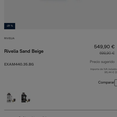
-21 %
RIVELIA
549,90 €
Rivelia Sand Beige
699,90 €
Precio sugerido
EXAM440.35.BG
Importe de IVA incluido
p
95,44 € (
Comparar