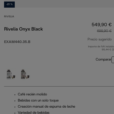
-21 %
RIVELIA
549,90 €
Rivelia Onyx Black
699,90 €
Precio sugerido
EXAM440.35.B
Importe de IVA incluido
p
95,44 € (
Comparar
Café recién molido
Bebidas con un solo toque
Creación manual de espuma de leche
Variedad de bebidas