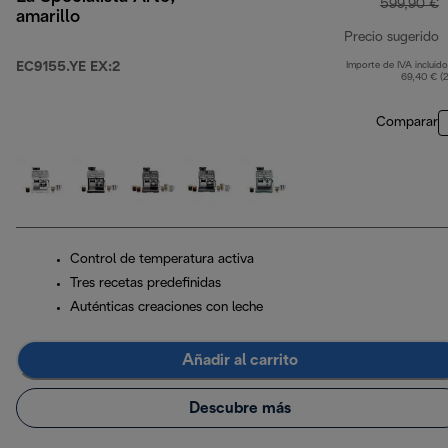
599,90 €
amarillo
Precio sugerido
EC9155.YE EX:2
Importe de IVA incluido
p
69,40 € (
Comparar
Control de temperatura activa
Tres recetas predefinidas
Auténticas creaciones con leche
Añadir al carrito
Descubre más