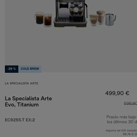
-29 %
COLD BREW
LA SPECIALISTA ARTE
499,90 €
La Specialista Arte
599,9
Evo, Titanium
Precio más bajo
EC9255.T EX:2
los últimos 30 d
Importe de IVA incluido
86,76 € (