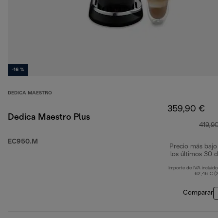
-16 %
DEDICA MAESTRO
359,90 €
Dedica Maestro Plus
419,9
EC950.M
Precio más bajo
los últimos 30 d
Importe de IVA incluido
62,46 € (
Comparar