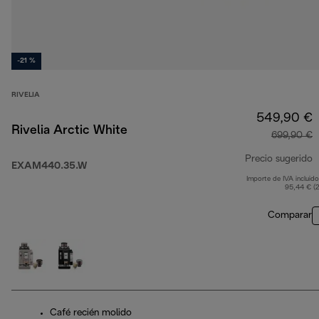
-21 %
RIVELIA
549,90 €
Rivelia Arctic White
699,90 €
Precio sugerido
EXAM440.35.W
Importe de IVA incluido
p
95,44 € (
Comparar
Café recién molido