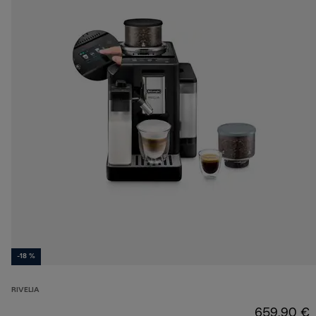
-18 %
RIVELIA
659,90 €