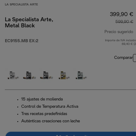
LA SPECIALISTA ARTE
399,90 €
La Specialista Arte,
599,90 €
Metal Black
Precio sugerido
EC9155.MB EX:2
Importe de IVA incluido
p
69,40 € (
Comparar
15 ajustes de molienda
Control de Temperatura Activa
Tres recetas predefinidas
Auténticas creaciones con leche