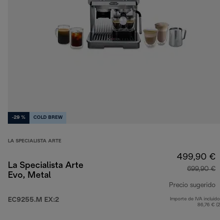
-29 %
COLD BREW
LA SPECIALISTA ARTE
499,90 €
La Specialista Arte
699,90 €
Evo, Metal
Precio sugerido
EC9255.M EX:2
Importe de IVA incluido
p
86,76 € (