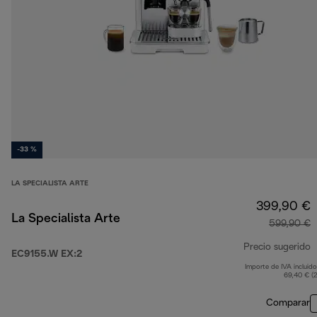
-33 %
LA SPECIALISTA ARTE
399,90 €
La Specialista Arte
599,90 €
Precio sugerido
EC9155.W EX:2
Importe de IVA incluido
p
69,40 € (
Comparar