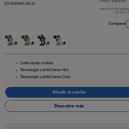
Precio sugerido
EXAM440.55.G
Importe de IVA incluido
p
114,53 € (
Comparar
Café recién molido
Tecnología LatteCrema Hot
Tecnología LatteCrema Cool
Añadir al carrito
Descubre más