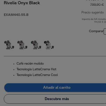
Rivelia Onyx Black
799,90 €
Precio sugerido
EXAM440.55.B
Importe de IVA incluido
p
114,53 € (
Comparar
Café recién molido
Tecnología LatteCrema Hot
Tecnología LatteCrema Cool
Añadir al carrito
Descubre más