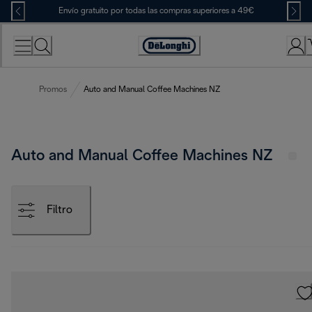
Skip
Envío gratuito por todas las compras superiores a 49€
to
Content
Accessibility
Statement
Promos
Auto and Manual Coffee Machines NZ
Auto and Manual Coffee Machines NZ
Filtro