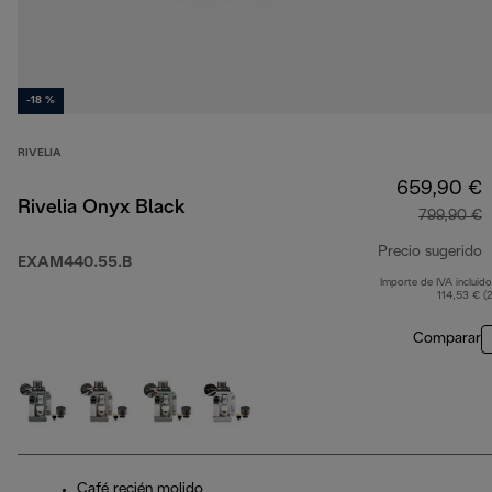
-18 %
RIVELIA
659,90 €
Rivelia Onyx Black
799,90 €
Precio sugerido
EXAM440.55.B
Importe de IVA incluido
p
114,53 € (
Comparar
Café recién molido