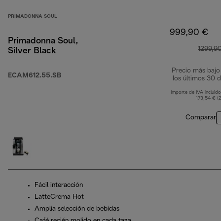
PRIMADONNA SOUL
999,90 €
Primadonna Soul,
1299,9
Silver Black
Precio más bajo
ECAM612.55.SB
los últimos 30 d
Importe de IVA incluido
173,54 € (
Comparar
Fácil interacción
LatteCrema Hot
Amplia selección de bebidas
Café recién molido en cada taza