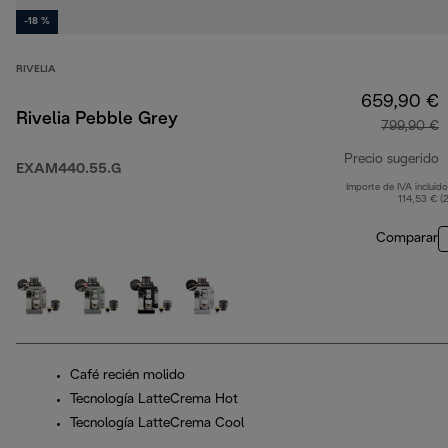
-18 %
RIVELIA
659,90 €
Rivelia Pebble Grey
799,90 €
Precio sugerido
EXAM440.55.G
Importe de IVA incluido
p
114,53 € (
Comparar
Café recién molido
Tecnología LatteCrema Hot
Tecnología LatteCrema Cool