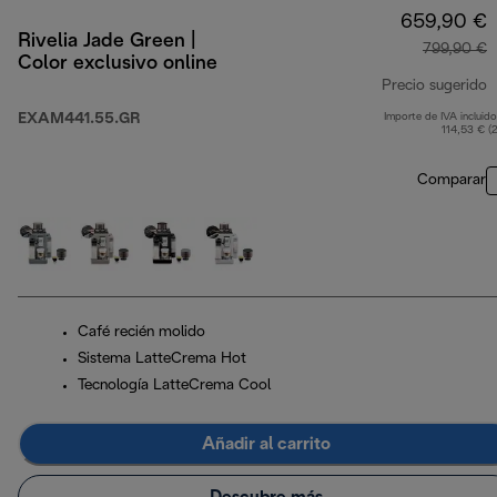
659,90 €
Rivelia Jade Green |
799,90 €
Color exclusivo online
Precio sugerido
EXAM441.55.GR
Importe de IVA incluido
p
114,53 € (
Comparar
Café recién molido
Sistema LatteCrema Hot
Tecnología LatteCrema Cool
Añadir al carrito