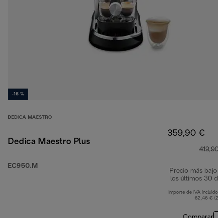
-16 %
DEDICA MAESTRO
359,90 €
Dedica Maestro Plus
419,9
EC950.M
Precio más bajo
los últimos 30 d
Importe de IVA incluido
62,46 € (
Comparar