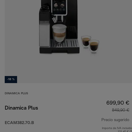
-18 %
DINAMICA PLUS
699,90 €
Dinamica Plus
849,90 €
Precio sugerido
ECAM382.70.B
Importe de IVA incluido
p
121,47 € (