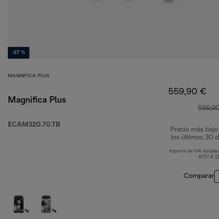
-27 %
MAGNIFICA PLUS
559,90 €
Magnifica Plus
599,9
ECAM320.70.TB
Precio más bajo
los últimos 30 d
Importe de IVA incluido
97,17 € (
Comparar