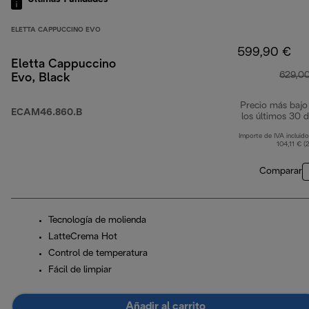
ELETTA CAPPUCCINO EVO
599,90 €
Eletta Cappuccino
629,0
Evo, Black
Precio más bajo
ECAM46.860.B
los últimos 30 d
Importe de IVA incluido
104,11 € (
Comparar
Tecnología de molienda
LatteCrema Hot
Control de temperatura
Fácil de limpiar
Añadir al carrito