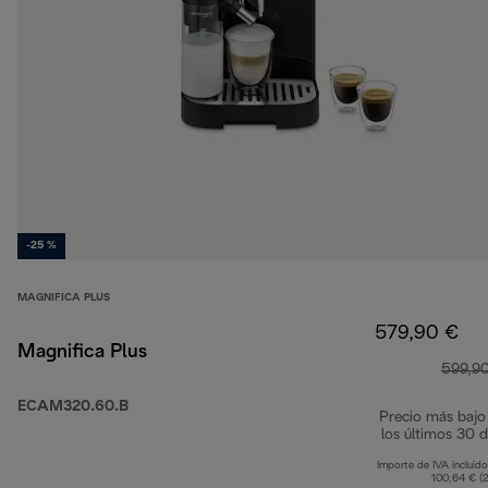
-25 %
MAGNIFICA PLUS
579,90 €
Magnifica Plus
599,9
ECAM320.60.B
Precio más bajo
los últimos 30 d
Importe de IVA incluido
100,64 € (