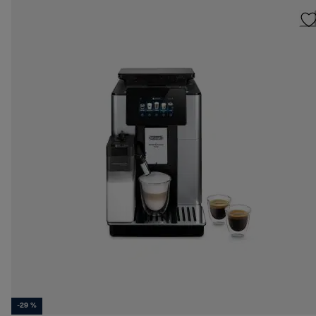
-29 %