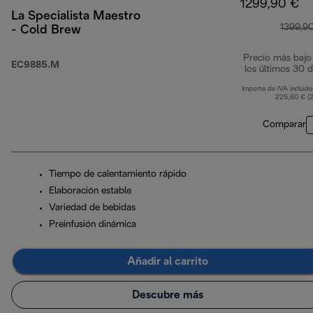
1299,90 €
La Specialista Maestro
1399,9
- Cold Brew
Precio más bajo
EC9885.M
los últimos 30 d
Importe de IVA incluido
225,60 € (
Comparar
Tiempo de calentamiento rápido
Elaboración estable
Variedad de bebidas
Preinfusión dinámica
Añadir al carrito
Descubre más