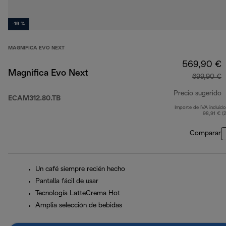
-19 %
MAGNIFICA EVO NEXT
569,90 €
Magnifica Evo Next
699,90 €
Precio sugerido
ECAM312.80.TB
Importe de IVA incluido
p
98,91 € (
Comparar
Un café siempre recién hecho
Pantalla fácil de usar
Tecnología LatteCrema Hot
Amplia selección de bebidas