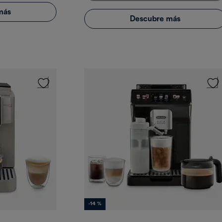
más
Descubre más
-14 %