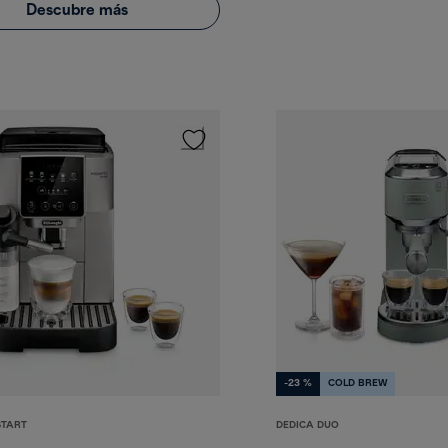
Descubre más
-23 %
COLD BREW
START
DEDICA DUO