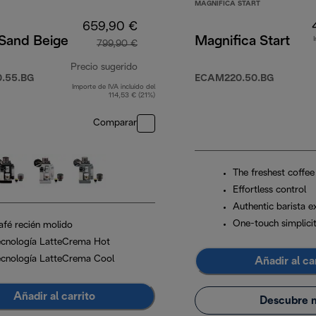
MAGNIFICA START
659,90 €
 Sand Beige
Magnifica Start
799,90 €
Precio sugerido
.55.BG
ECAM220.50.BG
Importe de IVA incluido del
precio original 799,90 €
114,53 € (21%)
Comparar
The freshest coffee
Effortless control
Authentic barista e
One-touch simplici
afé recién molido
ecnología LatteCrema Hot
ecnología LatteCrema Cool
Añadir al ca
Añadir al carrito
Descubre 