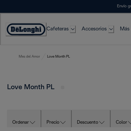
Skip
Envío g
to
Content
Cafeteras
Accesorios
Más 
Accessibility
Statement
Mes del Amor
Love Month PL
Love Month PL
Ordenar
Precio
Descuento
Color