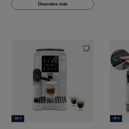
Descubre más
-26 %
-18 %