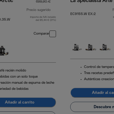
 Arctic
La Specialista Arte
699,90 €
Precio sugerido
EC9155.W EX:2
Importe de IVA incluido
precio original 699,90 €
.35.W
del 95,44 € (21%)
00 €
Comparar
Control de tempera
afé recién molido
Tres recetas predef
ebidas con un solo toque
Auténticas creacio
reación manual de espuma de leche
ariedad de bebidas
Añadir al ca
Añadir al carrito
Descubre 