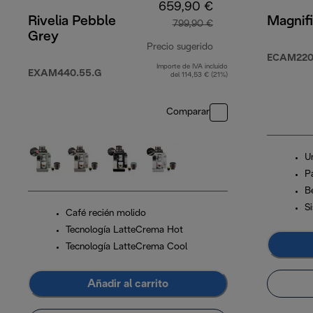
659,90 €
Rivelia Pebble
Magnifi
799,90 €
Grey
Precio sugerido
ECAM220.
Importe de IVA incluido
precio original 799,
EXAM440.55.G
del 114,53 € (21%)
Comparar
U
Pa
B
S
Café recién molido
Tecnología LatteCrema Hot
Tecnología LatteCrema Cool
Añadir al carrito