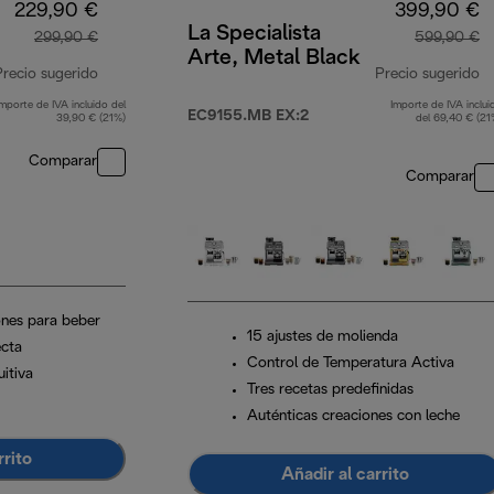
229,90 €
399,90 €
La Specialista
299,90 €
599,90 €
Arte, Metal Black
Precio sugerido
Precio sugerido
Importe de IVA incluido del
Importe de IVA inclui
precio original 299,90 €
p
EC9155.MB EX:2
39,90 € (21%)
del 69,40 € (21
Comparar
Comparar
nes para beber
15 ajustes de molienda
cta
Control de Temperatura Activa
uitiva
Tres recetas predefinidas
Auténticas creaciones con leche
rrito
Añadir al carrito