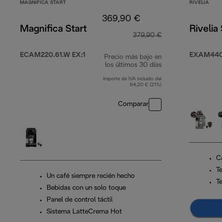
MAGNIFICA START
RIVELIA
369,90 €
Magnifica Start
Rivelia
379,90 €
ECAM220.61.W EX:1
EXAM440
Precio más bajo en
los últimos 30 días
Importe de IVA incluido del
64,20 € (21%)
Comparar
C
T
Un café siempre recién hecho
T
Bebidas con un solo toque
Panel de control táctil
Sistema LatteCrema Hot