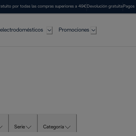
ratuito por todas las compras superiores a 49€
Devolución gratuita
Pagos 
electrodomésticos
Promociones
Serie
Categoría