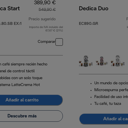
389,90 €
ca Start
Dedica Duo
549,90 €
Precio sugerido
80.SB EX:1
EC890.GR
Importe de IVA incluido del
90 €
precio original 549,90 €
67,67 € (21%)
Comparar
n café siempre recién hecho
nel de control táctil
ebidas con un solo toque
Un mundo de opcio
istema LatteCrema Hot
Microespuma perfe
Facilidad de uso int
Añadir al carrito
Tu café, tu taza
Descubre más
Añadir al ca