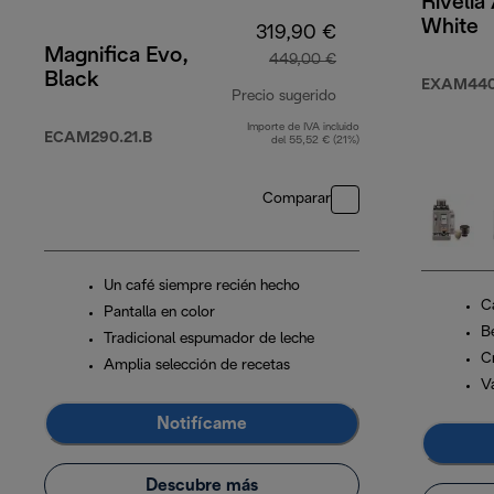
Rivelia
White
319,90 €
Magnifica Evo,
449,00 €
Black
EXAM440
Precio sugerido
Importe de IVA incluido
precio original 449,
ECAM290.21.B
del 55,52 € (21%)
Comparar
Un café siempre recién hecho
C
Pantalla en color
B
Tradicional espumador de leche
C
Amplia selección de recetas
V
Notifícame
Descubre más