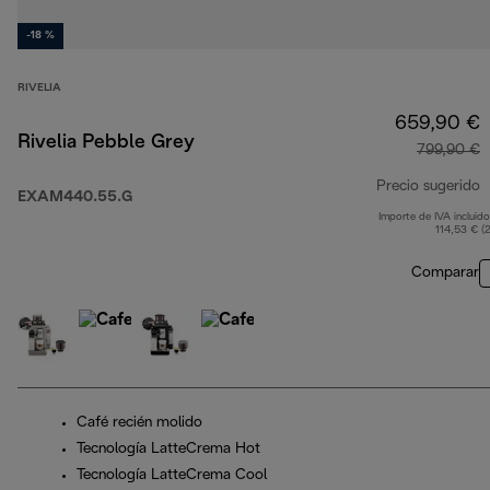
-18 %
RIVELIA
659,90 €
Rivelia Pebble Grey
799,90 €
Precio sugerido
EXAM440.55.G
Importe de IVA incluido
p
114,53 € (
Comparar
Café recién molido
Tecnología LatteCrema Hot
Tecnología LatteCrema Cool