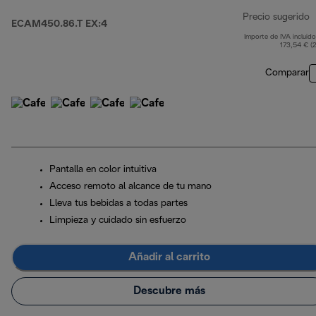
Precio sugerido
ECAM450.86.T EX:4
Importe de IVA incluido
p
173,54 € (
Comparar
Pantalla en color intuitiva
Acceso remoto al alcance de tu mano
Lleva tus bebidas a todas partes
Limpieza y cuidado sin esfuerzo
Añadir al carrito
Descubre más