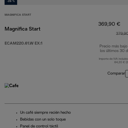
-26 %
MAGNIFICA START
369,90 €
Magnifica Start
379,9
ECAM220.61.W EX:1
Precio más bajo
los últimos 30 d
Importe de IVA incluido
64,20 € (
Comparar
Un café siempre recién hecho
Bebidas con un solo toque
Panel de control táctil