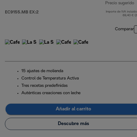
Precio sugerido
EC9155.MB EX:2
Importe de IVA incluido
p
69,40 € (
Comparar
15 ajustes de molienda
Control de Temperatura Activa
Tres recetas predefinidas
Auténticas creaciones con leche
Añadir al carrito
Descubre más