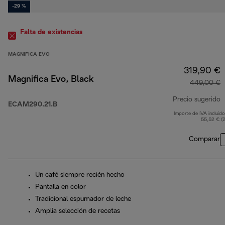
-29 %
Falta de existencias
MAGNIFICA EVO
319,90 €
Magnifica Evo, Black
449,00 €
Precio sugerido
ECAM290.21.B
Importe de IVA incluido
p
55,52 € (
Comparar
Un café siempre recién hecho
Pantalla en color
Tradicional espumador de leche
Amplia selección de recetas