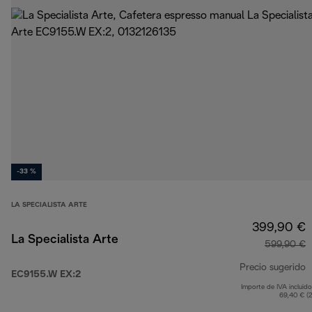
-33 %
LA SPECIALISTA ARTE
399,90 €
La Specialista Arte
599,90 €
Precio sugerido
EC9155.W EX:2
Importe de IVA incluido
p
69,40 € (