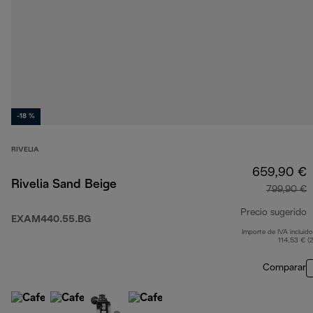
-18 %
RIVELIA
659,90 €
Rivelia Sand Beige
799,90 €
Precio sugerido
EXAM440.55.BG
Importe de IVA incluido
p
114,53 € (
Comparar