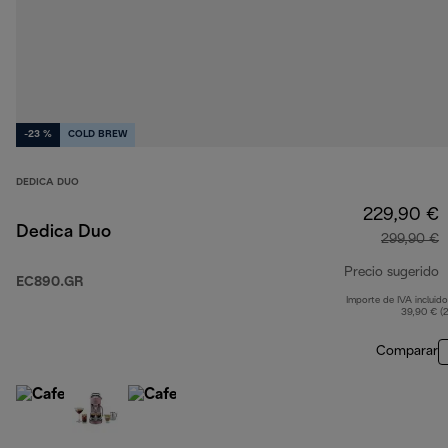
-23 %
COLD BREW
DEDICA DUO
229,90 €
Dedica Duo
299,90 €
Precio sugerido
EC890.GR
Importe de IVA incluido
p
39,90 € (
Comparar