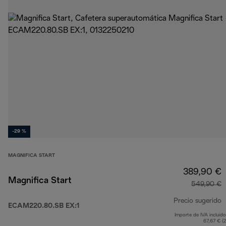
-29 %
MAGNIFICA START
389,90 €
Magnifica Start
549,90 €
Precio sugerido
ECAM220.80.SB EX:1
Importe de IVA incluido
p
67,67 € (