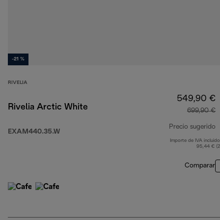
-21 %
RIVELIA
549,90 €
Rivelia Arctic White
699,90 €
Precio sugerido
EXAM440.35.W
Importe de IVA incluido
p
95,44 € (
Comparar