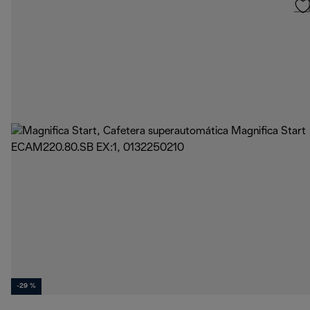
-29 %