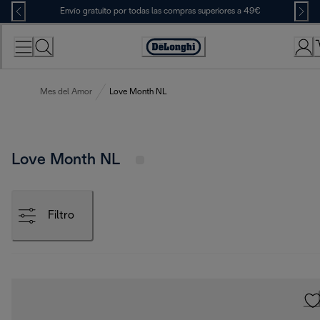
Skip
Envío gratuito por todas las compras superiores a 49€
to
Content
Accessibility
Statement
Mes del Amor
Love Month NL
Love Month NL
Filtro