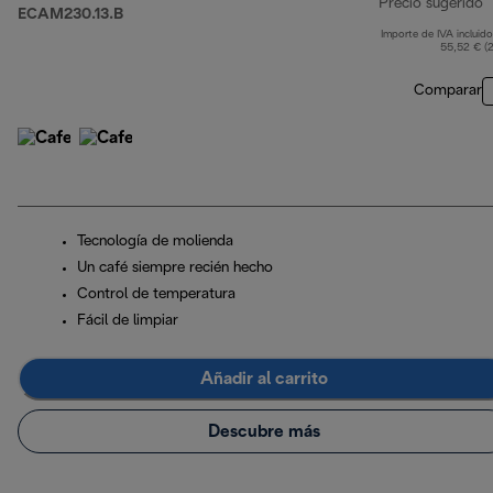
Precio sugerido
ECAM230.13.B
Importe de IVA incluido
p
55,52 € (
Comparar
Tecnología de molienda
Un café siempre recién hecho
Control de temperatura
Fácil de limpiar
Añadir al carrito
Descubre más