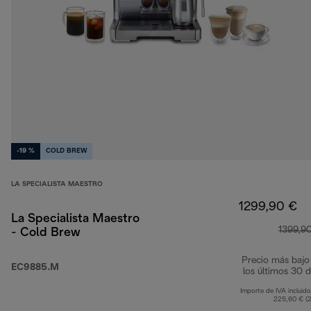
-19 %
COLD BREW
LA SPECIALISTA MAESTRO
1299,90 €
La Specialista Maestro
1399,9
- Cold Brew
Precio más bajo
EC9885.M
los últimos 30 d
Importe de IVA incluido
225,60 € (