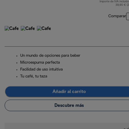
Importe de IVA incluido
p
39,90 € (
Comparar
Un mundo de opciones para beber
Microespuma perfecta
Facilidad de uso intuitiva
Tu café, tu taza
Añadir al carrito
Descubre más