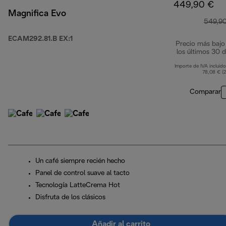
449,90 €
Magnifica Evo
549,9
ECAM292.81.B EX:1
Precio más bajo
los últimos 30 d
Importe de IVA incluido
78,08 € (
Comparar
Un café siempre recién hecho
Panel de control suave al tacto
Tecnología LatteCrema Hot
Disfruta de los clásicos
Añadir al carrito