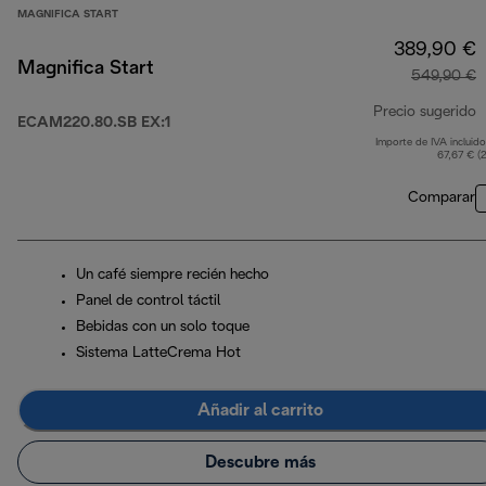
MAGNIFICA START
389,90 €
Magnifica Start
549,90 €
Precio sugerido
ECAM220.80.SB EX:1
Importe de IVA incluido
p
67,67 € (
Comparar
Un café siempre recién hecho
Panel de control táctil
Bebidas con un solo toque
Sistema LatteCrema Hot
Añadir al carrito
Descubre más