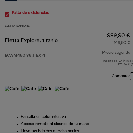
Falta de existencias
ELETTA EXPLORE
999,90 €
Eletta Explore, titanio
1149,90 €
Precio sugerido
ECAM450.86.T EX:4
Importe de IVA incluido
p
173,54 € (
Comparar
Pantalla en color intuitiva
Acceso remoto al alcance de tu mano
Lleva tus bebidas a todas partes