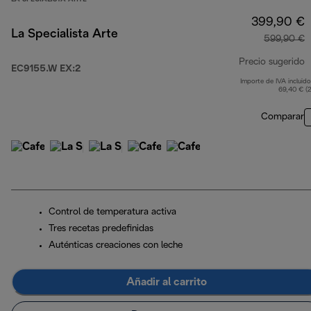
399,90 €
La Specialista Arte
599,90 €
Precio sugerido
EC9155.W EX:2
Importe de IVA incluido
p
69,40 € (
Comparar
Control de temperatura activa
Tres recetas predefinidas
Auténticas creaciones con leche
Añadir al carrito