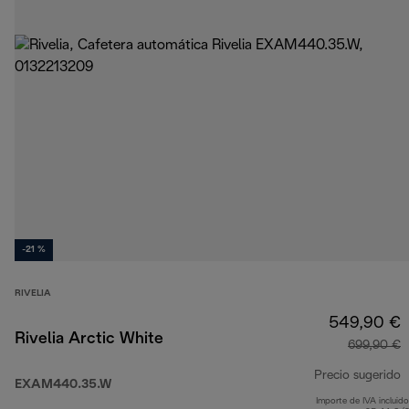
-21 %
RIVELIA
549,90 €
Rivelia Arctic White
699,90 €
Precio sugerido
EXAM440.35.W
Importe de IVA incluido
p