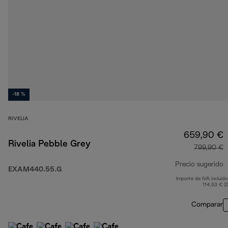
-18 %
RIVELIA
659,90 €
Rivelia Pebble Grey
799,90 €
Precio sugerido
EXAM440.55.G
Importe de IVA incluido
p
114,53 € (
Comparar