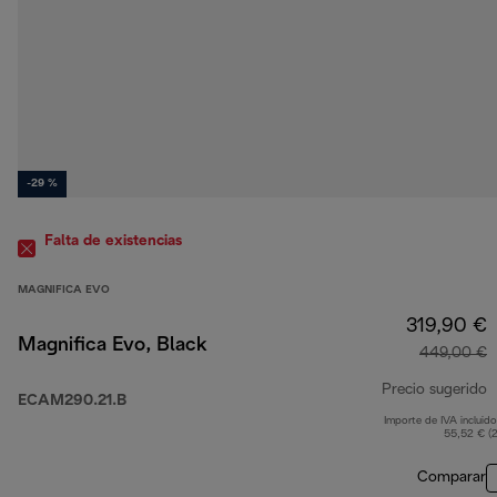
-29 %
Falta de existencias
MAGNIFICA EVO
319,90 €
Magnifica Evo, Black
449,00 €
Precio sugerido
ECAM290.21.B
Importe de IVA incluido
p
55,52 € (
Comparar