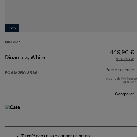
-49 %
DINAMICA
449,90 €
Dinamica, White
875,00 €
Precio sugerido
ECAM350.35.W
Importe de IVA incluido
p
78,08 € (
Comparar
Tu café con un solo apretar un botón