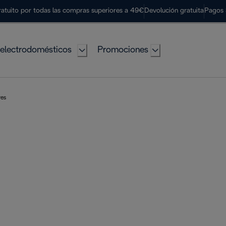
ratuito por todas las compras superiores a 49€
Devolución gratuita
Pagos 
electrodomésticos
Promociones
res