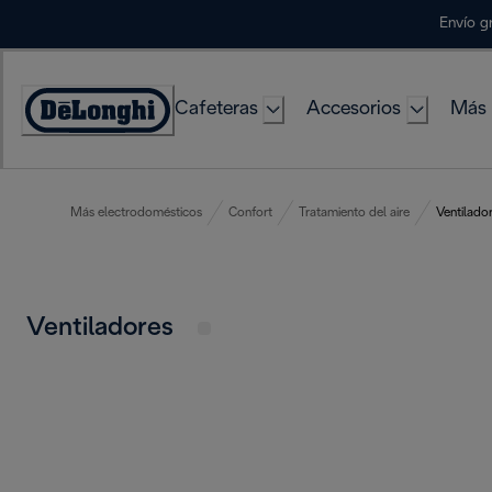
Skip
Envío g
to
Content
Cafeteras
Accesorios
Más 
Accessibility
Statement
Más electrodomésticos
Confort
Tratamiento del aire
Ventilado
Ventiladores