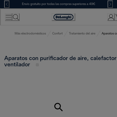
Skip
Envío gratuito por todas las compras superiores a 49€
to
Content
Accessibility
Statement
Más electrodomésticos
Confort
Tratamiento del aire
Aparatos co
Aparatos con purificador de aire, calefactor
ventilador