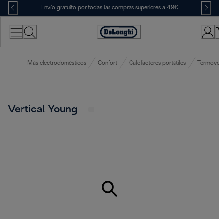
Skip
Envío gratuito por todas las compras superiores a 49€
to
Content
Accessibility
Statement
Más electrodomésticos
Confort
Calefactores portátiles
Termove
Vertical Young