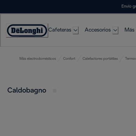
Skip
Envío g
to
Content
Cafeteras
Accesorios
Más 
Accessibility
Statement
Más electrodomésticos
Confort
Calefactores portátiles
Termov
Caldobagno