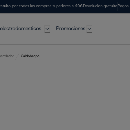
ratuito por todas las compras superiores a 49€
Devolución gratuita
Pagos 
electrodomésticos
Promociones
entilador
Caldobagno