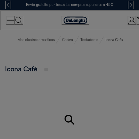
Skip
Envío gratuito por todas las compras superiores a 49€
to
Content
Accessibility
Statement
Más electrodomésticos
Cocina
Tostadoras
Icona Café
Icona Café