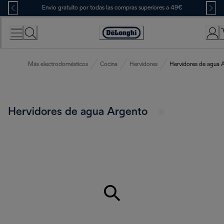
Skip
Envío gratuito por todas las compras superiores a 49€
to
Content
Accessibility
Statement
Más electrodomésticos
Cocina
Hervidores
Hervidores de agua 
Hervidores de agua Argento