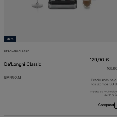
-28 %
DE'LONGHI CLASSIC
129,90 €
De'Longhi Classic
169,9
EM450.M
Precio más bajo
los últimos 30 d
Importe de IVA incluido
22,54 € (
Comparar