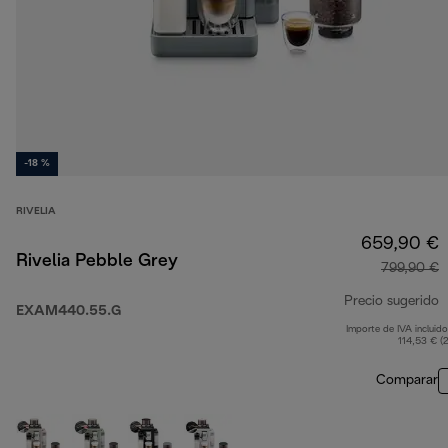
-18 %
RIVELIA
659,90 €
Rivelia Pebble Grey
799,90 €
Precio sugerido
EXAM440.55.G
Importe de IVA incluido
p
114,53 € (
Comparar