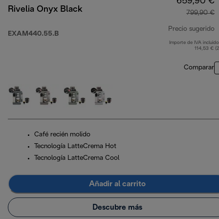
659,90 €
Rivelia Onyx Black
799,90 €
Precio sugerido
EXAM440.55.B
Importe de IVA incluido
p
114,53 € (
Comparar
Café recién molido
Tecnología LatteCrema Hot
Tecnología LatteCrema Cool
Añadir al carrito
Descubre más