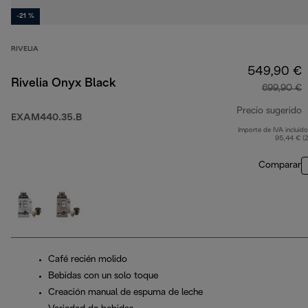
-21 %
RIVELIA
549,90 €
Rivelia Onyx Black
699,90 €
Precio sugerido
EXAM440.35.B
Importe de IVA incluido
p
95,44 € (
Comparar
Café recién molido
Bebidas con un solo toque
Creación manual de espuma de leche