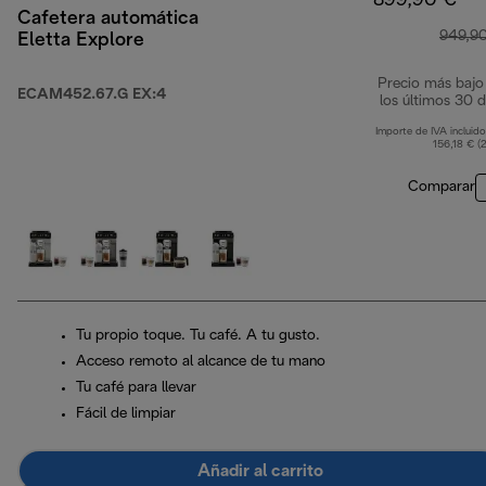
899,90 €
Cafetera automática
949,9
Eletta Explore
Precio más bajo
ECAM452.67.G EX:4
los últimos 30 d
Importe de IVA incluido
156,18 € (
Comparar
Tu propio toque. Tu café. A tu gusto.
Acceso remoto al alcance de tu mano
Tu café para llevar
Fácil de limpiar
Añadir al carrito