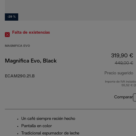
-29 %
Falta de existencias
MAGNIFICA EVO
319,90 €
Magnifica Evo, Black
449,00 €
Precio sugerido
ECAM290.21.B
Importe de IVA incluido
p
55,52 € (
Comparar
Un café siempre recién hecho
Pantalla en color
Tradicional espumador de leche