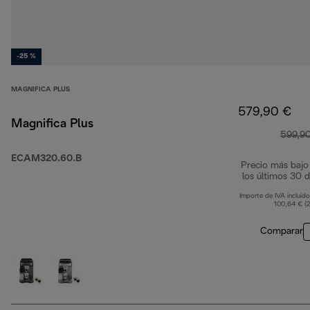
-25 %
MAGNIFICA PLUS
579,90 €
Magnifica Plus
599,9
ECAM320.60.B
Precio más bajo
los últimos 30 d
Importe de IVA incluido
100,64 € (
Comparar