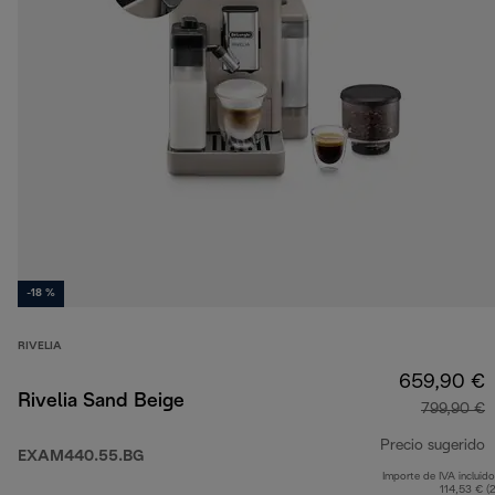
-18 %
RIVELIA
659,90 €
Rivelia Sand Beige
799,90 €
Precio sugerido
EXAM440.55.BG
Importe de IVA incluido
p
114,53 € (