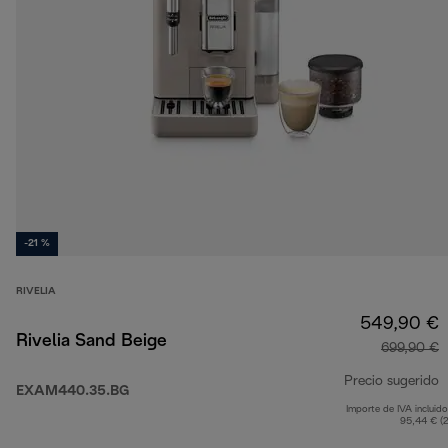
-21 %
RIVELIA
549,90 €
Rivelia Sand Beige
699,90 €
Precio sugerido
EXAM440.35.BG
Importe de IVA incluido
p
95,44 € (