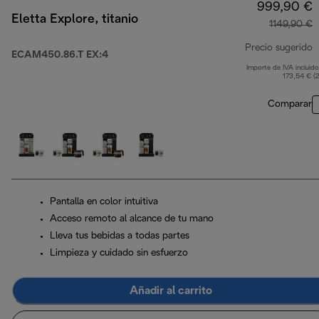
999,90 €
Eletta Explore, titanio
1149,90 €
Precio sugerido
ECAM450.86.T EX:4
Importe de IVA incluido
p
173,54 € (
Comparar
Pantalla en color intuitiva
Acceso remoto al alcance de tu mano
Lleva tus bebidas a todas partes
Limpieza y cuidado sin esfuerzo
Añadir al carrito