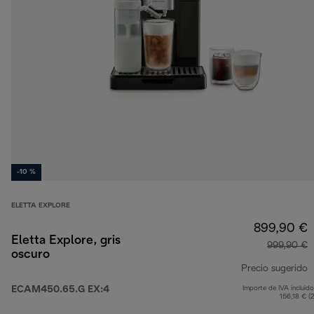
-10 %
ELETTA EXPLORE
899,90 €
Eletta Explore, gris
999,90 €
oscuro
Precio sugerido
ECAM450.65.G EX:4
Importe de IVA incluido
p
156,18 € (