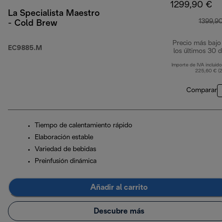
1299,90 €
La Specialista Maestro
1399,9
- Cold Brew
Precio más bajo
EC9885.M
los últimos 30 d
Importe de IVA incluido
225,60 € (
Comparar
Tiempo de calentamiento rápido
Elaboración estable
Variedad de bebidas
Preinfusión dinámica
Añadir al carrito
Descubre más