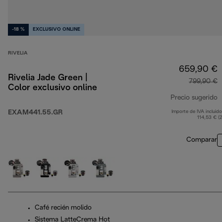
-18 %
EXCLUSIVO ONLINE
RIVELIA
659,90 €
Rivelia Jade Green |
799,90 €
Color exclusivo online
Precio sugerido
EXAM441.55.GR
Importe de IVA incluido
p
114,53 € (
Comparar
Café recién molido
Sistema LatteCrema Hot