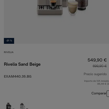
-21 %
RIVELIA
549,90 €
Rivelia Sand Beige
699,90 €
Precio sugerido
EXAM440.35.BG
Importe de IVA incluido
p
95,44 € (
Comparar