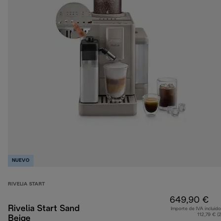
NUEVO
RIVELIA START
649,90 €
Rivelia Start Sand
Importe de IVA incluido
112,79 € (
Beige