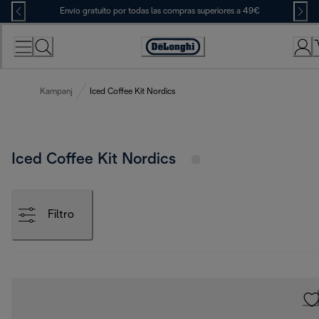
Skip
Envío gratuito por todas las compras superiores a 49€
to
Content
Accessibility
Statement
Kampanj
Iced Coffee Kit Nordics
Iced Coffee Kit Nordics
Filtro