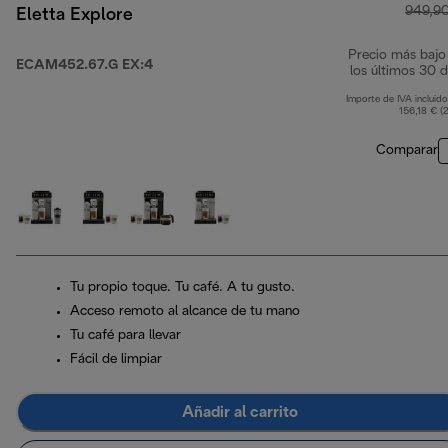
949,9
Eletta Explore
Precio más bajo
ECAM452.67.G EX:4
los últimos 30 d
Importe de IVA incluido
156,18 € (
Comparar
Tu propio toque. Tu café. A tu gusto.
Acceso remoto al alcance de tu mano
Tu café para llevar
Fácil de limpiar
Añadir al carrito