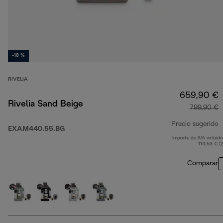
-18 %
RIVELIA
659,90 €
Rivelia Sand Beige
799,90 €
Precio sugerido
EXAM440.55.BG
Importe de IVA incluido
p
114,53 € (
Comparar