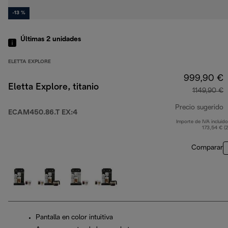
-13 %
Últimas 2 unidades
ELETTA EXPLORE
999,90 €
Eletta Explore, titanio
1149,90 €
Precio sugerido
ECAM450.86.T EX:4
Importe de IVA incluido
p
173,54 € (
Comparar
Pantalla en color intuitiva