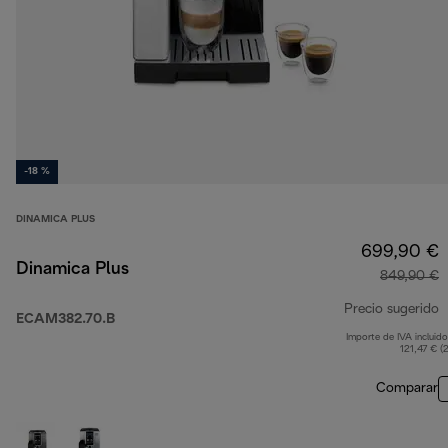
-18 %
DINAMICA PLUS
699,90 €
Dinamica Plus
849,90 €
Precio sugerido
ECAM382.70.B
Importe de IVA incluido
p
121,47 € (
Comparar