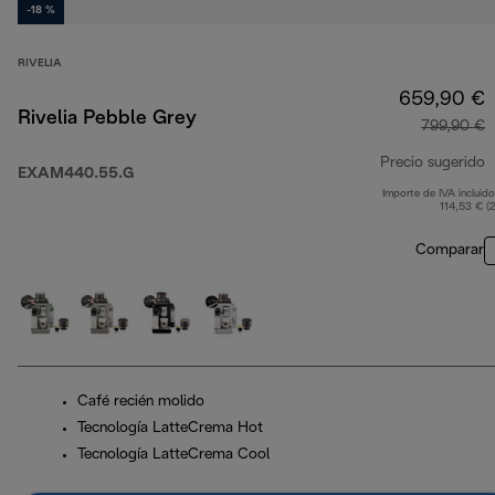
-18 %
RIVELIA
659,90 €
Rivelia Pebble Grey
799,90 €
Precio sugerido
EXAM440.55.G
Importe de IVA incluido
p
114,53 € (
Comparar
Café recién molido
Tecnología LatteCrema Hot
Tecnología LatteCrema Cool