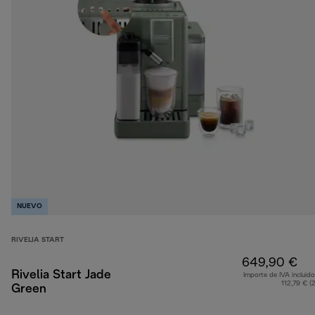
NUEVO
RIVELIA START
649,90 €
Rivelia Start Jade
Importe de IVA incluido
112,79 € (
Green