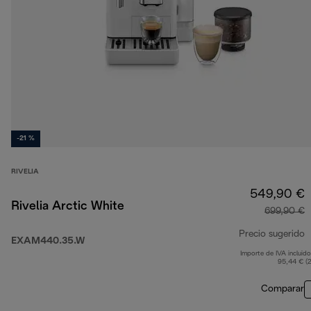
-21 %
RIVELIA
549,90 €
Rivelia Arctic White
699,90 €
Precio sugerido
EXAM440.35.W
Importe de IVA incluido
p
95,44 € (
Comparar