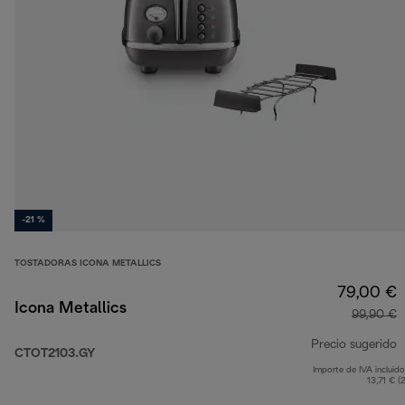
-21 %
TOSTADORAS ICONA METALLICS
79,00 €
Icona Metallics
99,90 €
Precio sugerido
CTOT2103.GY
Importe de IVA incluido
p
13,71 € (