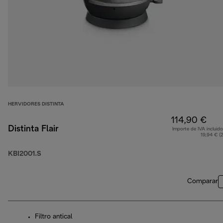
HERVIDORES DISTINTA
114,90 €
Distinta Flair
Importe de IVA incluido
19,94 € (
KBI2001.S
Comparar
Filtro antical