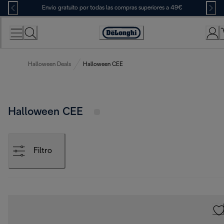
Skip
Envío gratuito por todas las compras superiores a 49€
to
Content
Accessibility
Statement
Halloween Deals
Halloween CEE
Halloween CEE
Filtro