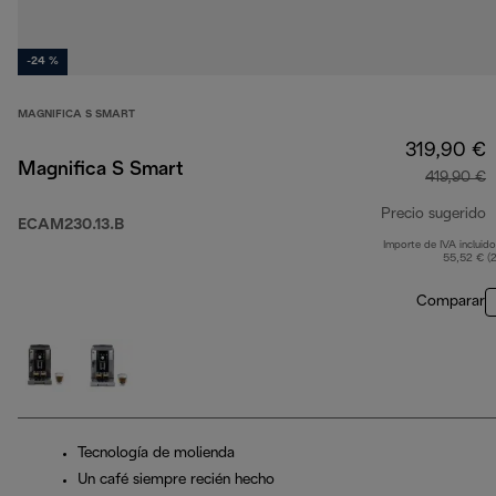
-24 %
MAGNIFICA S SMART
319,90 €
Magnifica S Smart
419,90 €
Precio sugerido
ECAM230.13.B
Importe de IVA incluido
p
55,52 € (
Comparar
Tecnología de molienda
Un café siempre recién hecho