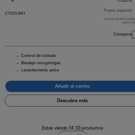
77,90 €
Precio sugerido
CT021.BK1
Importe de IVA incluido
p
9,84 € (
Comparar
Control de tostado
Bandeja recogemigas
Levantamiento extra
Añadir al carrito
Descubre más
Estás viendo 14 33 productos