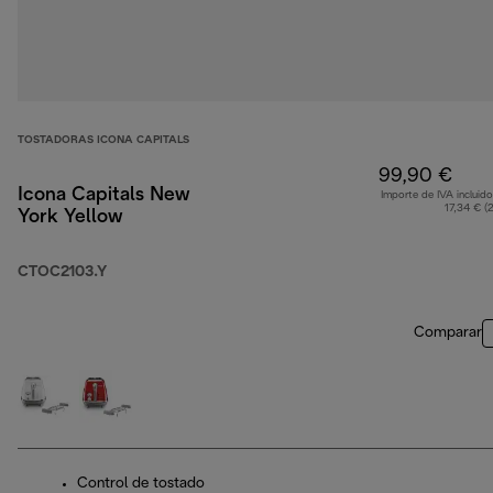
TOSTADORAS ICONA CAPITALS
99,90 €
Icona Capitals New
Importe de IVA incluido
17,34 € (
York Yellow
CTOC2103.Y
Comparar
Control de tostado