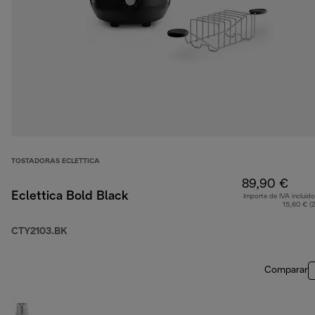
TOSTADORAS ECLETTICA
89,90 €
Eclettica Bold Black
Importe de IVA incluido
15,60 € (
CTY2103.BK
Comparar