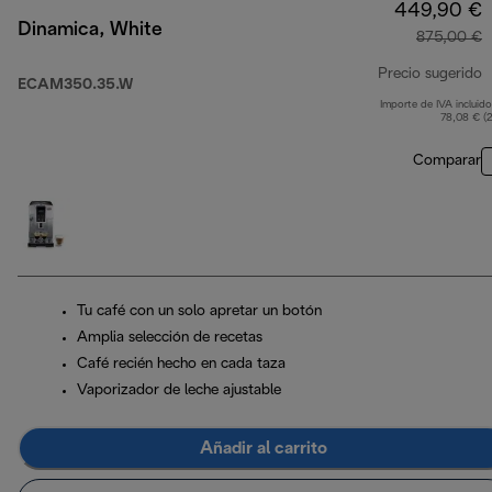
449,90 €
Dinamica, White
875,00 €
Precio sugerido
ECAM350.35.W
Importe de IVA incluido
p
78,08 € (
Comparar
Tu café con un solo apretar un botón
Amplia selección de recetas
Café recién hecho en cada taza
Vaporizador de leche ajustable
Añadir al carrito