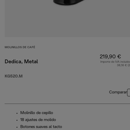
MOLINILLOS DE CAFÉ
219,90 €
Dedica, Metal
Importe de IVA incluido
38,16 € (
KG520.M
Comparar
Molinillo de cepillo
18 ajustes de molido
Botones suaves al tacto