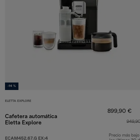
-14 %
ELETTA EXPLORE
899,90 €
Cafetera automática
949,9
Eletta Explore
Precio más bajo
ECAM452.67.G EX:4