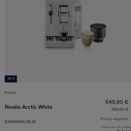
-21 %
RIVELIA
549,90 €
Rivelia Arctic White
699,90 €
Precio sugerido
EXAM440.35.W
Importe de IVA incluido
p
95,44 € (