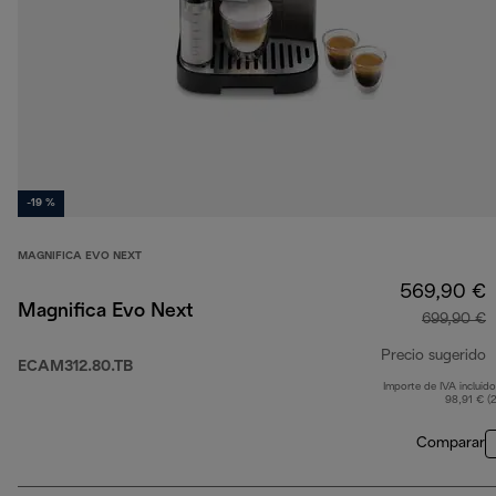
-19 %
MAGNIFICA EVO NEXT
569,90 €
Magnifica Evo Next
699,90 €
Precio sugerido
ECAM312.80.TB
Importe de IVA incluido
p
98,91 € (
Comparar