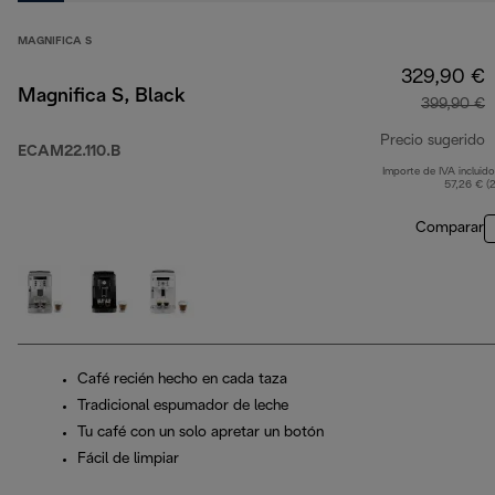
MAGNIFICA S
329,90 €
Magnifica S, Black
399,90 €
Precio sugerido
ECAM22.110.B
Importe de IVA incluido
p
57,26 € (
Comparar
Café recién hecho en cada taza
Tradicional espumador de leche
Tu café con un solo apretar un botón
Fácil de limpiar