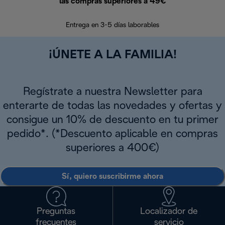
las compras superiores a 49€
En los siguien
Entrega en 3-5 días laborables
¡ÚNETE A LA FAMILIA!
Regístrate a nuestra Newsletter para
enterarte de todas las novedades y ofertas y
consigue un 10% de descuento en tu primer
pedido*. (*Descuento aplicable en compras
superiores a 400€)
Sí, quiero suscribirme ahora
Preguntas
Localizador de
frecuentes
servicio