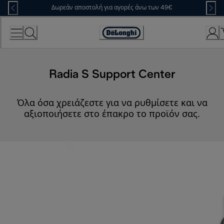
Skip
Δωρεάν αποστολή για αγορές άνω των 49€
to
Content
Accessibility
Statement
Radia S Support Center
Όλα όσα χρειάζεστε για να ρυθμίσετε και να
αξιοποιήσετε στο έπακρο το προϊόν σας.