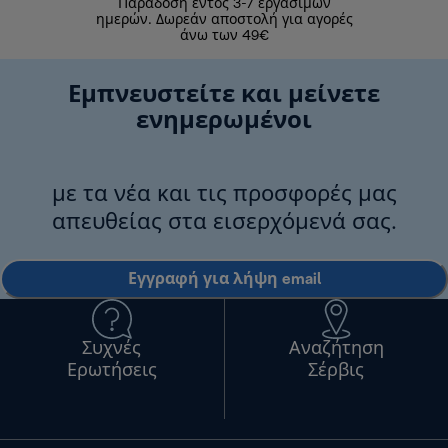
Παράδοση εντός 3-7 εργάσιμων
Επιστροφές 
ημερών. Δωρεάν αποστολή για αγορές
άνω των 49€
Εμπνευστείτε και μείνετε
ενημερωμένοι
με τα νέα και τις προσφορές μας
απευθείας στα εισερχόμενά σας.
Εγγραφή για λήψη email
Συχνές
Αναζήτηση
Ερωτήσεις
Σέρβις