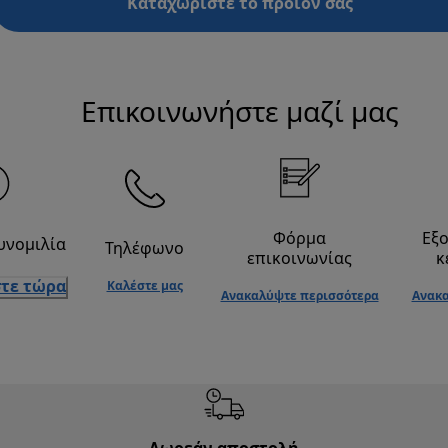
Καταχωρίστε το προϊόν σας
Επικοινωνήστε μαζί μας
Φόρμα
Εξ
υνομιλία
Τηλέφωνο
επικοινωνίας
κ
τε τώρα
Καλέστε μας
Ανακαλύψτε περισσότερα
Ανακα