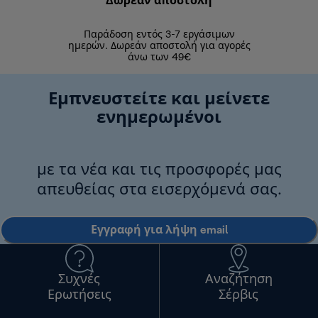
Δωρεάν αποστολή
Δωρε
Παράδοση εντός 3-7 εργάσιμων
Επιστροφές 
ημερών. Δωρεάν αποστολή για αγορές
άνω των 49€
Εμπνευστείτε και μείνετε
ενημερωμένοι
με τα νέα και τις προσφορές μας
απευθείας στα εισερχόμενά σας.
Εγγραφή για λήψη email
Συχνές
Αναζήτηση
Ερωτήσεις
Σέρβις