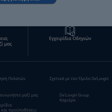
εια;
Εγχειρίδια Οδηγιών
ζί μας
ηση Πελατών
Σχετικά με τον Όμιλο De'Longhi
οινωνήστε μαζί μας
De’Longhi Group
Καριέρα
ιρίδια
 και προϋποθέσεις