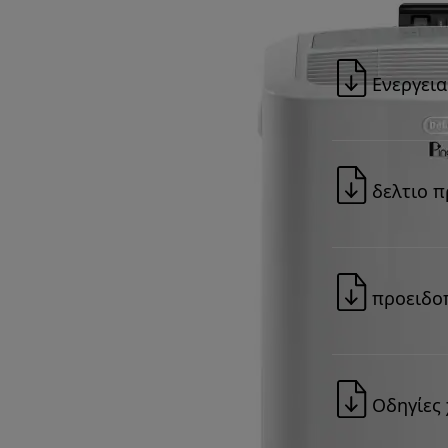
Ενεργεια
δελτιο π
προειδο
Οδηγίες