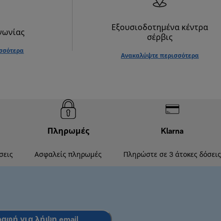
Εξουσιοδοτημένα κέντρα
νωνίας
σέρβις
σσότερα
Ανακαλύψτε περισσότερα
Πληρωμές
Klarna
σεις
Ασφαλείς πληρωμές
Πληρώστε σε 3 άτοκες δόσεις
ραφή για λήψη email