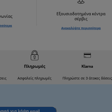
Εξουσιοδοτημένα κέντρα
νωνίας
σέρβις
σσότερα
Ανακαλύψτε περισσότερα
Πληρωμές
Klarna
σεις
Ασφαλείς πληρωμές
Πληρώστε σε 3 άτοκες δόσεις
ραφή για λήψη email