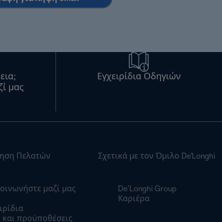
εια;
Εγχειρίδια Οδηγιών
ζί μας
ηση Πελατών
Σχετικά με τον Όμιλο De'Longhi
οινωνήστε μαζί μας
De’Longhi Group
Καριέρα
ιρίδια
 και προϋποθέσεις