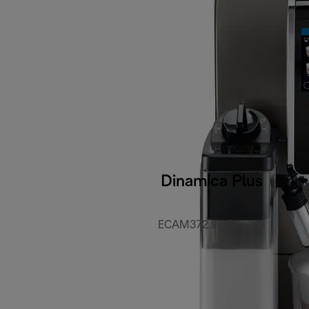
Dinamica Plus
ECAM372.95.TB EX:4