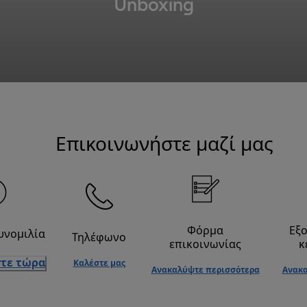
Unboxing
Επικοινωνήστε μαζί μας
Φόρμα
Εξ
υνομιλία
Τηλέφωνο
επικοινωνίας
κ
τε τώρα
Καλέστε μας
Ανακαλύψτε περισσότερα
Ανακα