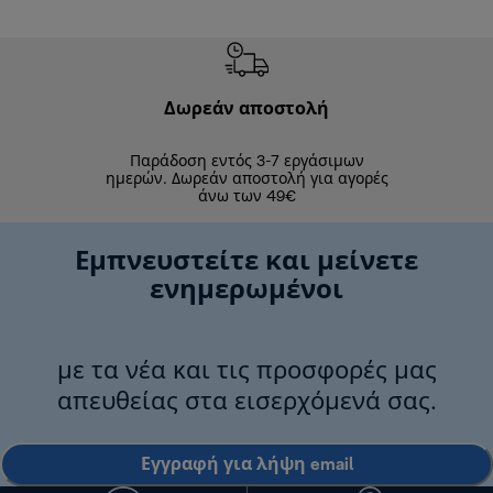
Δωρεάν αποστολή
Δωρε
Παράδοση εντός 3-7 εργάσιμων
Επιστροφές 
ημερών. Δωρεάν αποστολή για αγορές
άνω των 49€
Εμπνευστείτε και μείνετε
ενημερωμένοι
με τα νέα και τις προσφορές μας
απευθείας στα εισερχόμενά σας.
Εγγραφή για λήψη email