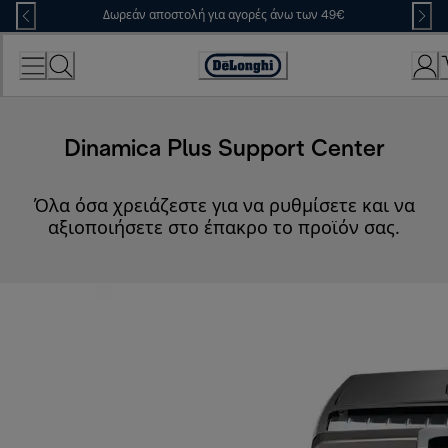
Skip
Δωρεάν αποστολή για αγορές άνω των 49€
to
Content
Accessibility
Statement
Dinamica Plus Support Center
Όλα όσα χρειάζεστε για να ρυθμίσετε και να
αξιοποιήσετε στο έπακρο το προϊόν σας.