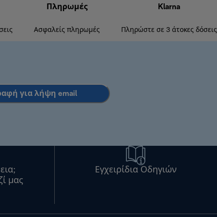
Πληρωμές
Klarna
σεις
Ασφαλείς πληρωμές
Πληρώστε σε 3 άτοκες δόσεις
ραφή για λήψη email
εια;
Εγχειρίδια Οδηγιών
ζί μας