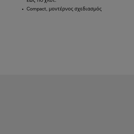
έως 110 χλστ.
Compact, μοντέρνος σχεδιασμός