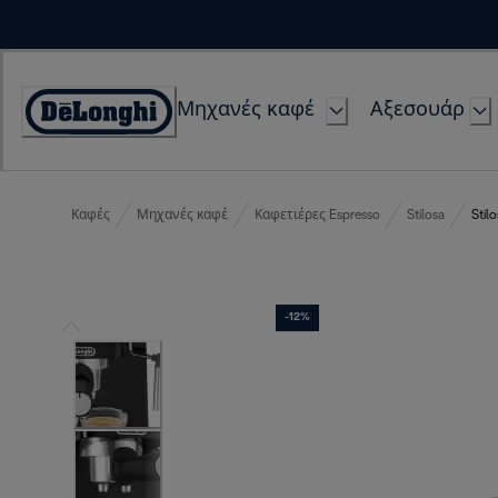
Skip
to
Content
Μηχανές καφέ
Αξεσουάρ
Accessibility
Statement
Καφές
Μηχανές καφέ
Καφετιέρες Espresso
Stilosa
Stil
-12%