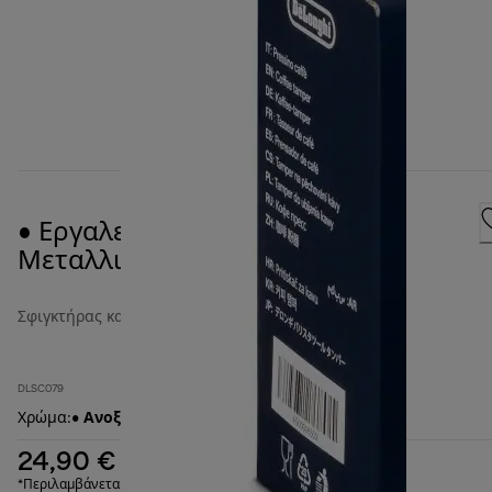
• Εργαλείο συμπίεσης καφέ -
Μεταλλικό
Σφιγκτήρας καφέ και συρτάρι αλεσμάτων
DLSC079
Χρώμα
:
• Ανοξείδωτος χάλυβας / ασήμι
24,90 €
*Περιλαμβάνεται ΦΠΑ