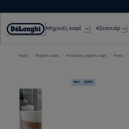
Skip
to
Content
Μηχανές καφέ
Αξεσουάρ
Accessibility
Statement
Καφές
Μηχανές καφέ
Αυτόματες μηχανές καφέ
Rivelia
NEO
ΔΩΡΟ