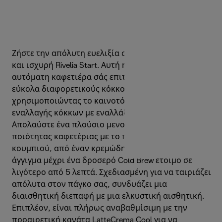
Ζήστε την απόλυτη ευελιξία στον καφέ με τη μικρή
και ισχυρή Rivelia Start. Αυτή η συμπαγής, κομψή
αυτόματη καφετιέρα σάς επιτρέπει να εξερευνάτε
εύκολα διαφορετικούς κόκκους καφέ,
χρησιμοποιώντας το καινοτόμο σύστημα
εναλλαγής κόκκων με εναλλάξιμα δοχεία.
Απολαύστε ένα πλούσιο μενού 10 ροφημάτων
ποιότητας καφετέριας με το πάτημα ενός
κουμπιού, από έναν κρεμώδη Cappuccino με ένα
άγγιγμα μέχρι ένα δροσερό Cold Brew έτοιμο σε
λιγότερο από 5 λεπτά. Σχεδιασμένη για να ταιριάζει
απόλυτα στον πάγκο σας, συνδυάζει μια
διαισθητική διεπαφή με μια ελκυστική αισθητική.
Επιπλέον, είναι πλήρως αναβαθμίσιμη με την
προαιρετική κανάτα LatteCrema Cool για να