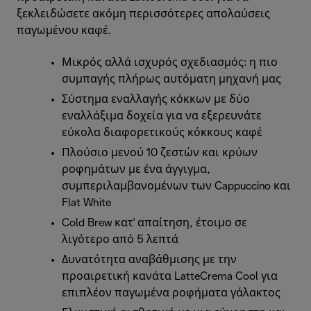
ξεκλειδώσετε ακόμη περισσότερες απολαύσεις
παγωμένου καφέ.
Μικρός αλλά ισχυρός σχεδιασμός: η πιο
συμπαγής πλήρως αυτόματη μηχανή μας
Σύστημα εναλλαγής κόκκων με δύο
εναλλάξιμα δοχεία για να εξερευνάτε
εύκολα διαφορετικούς κόκκους καφέ
Πλούσιο μενού 10 ζεστών και κρύων
ροφημάτων με ένα άγγιγμα,
συμπεριλαμβανομένων των Cappuccino και
Flat White
Cold Brew κατ' απαίτηση, έτοιμο σε
λιγότερο από 5 λεπτά
Δυνατότητα αναβάθμισης με την
προαιρετική κανάτα LatteCrema Cool για
επιπλέον παγωμένα ροφήματα γάλακτος