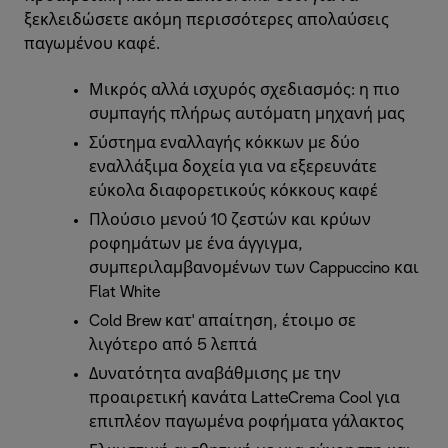
ξεκλειδώσετε ακόμη περισσότερες απολαύσεις
παγωμένου καφέ.
Μικρός αλλά ισχυρός σχεδιασμός: η πιο
συμπαγής πλήρως αυτόματη μηχανή μας
Σύστημα εναλλαγής κόκκων με δύο
εναλλάξιμα δοχεία για να εξερευνάτε
εύκολα διαφορετικούς κόκκους καφέ
Πλούσιο μενού 10 ζεστών και κρύων
ροφημάτων με ένα άγγιγμα,
συμπεριλαμβανομένων των Cappuccino και
Flat White
Cold Brew κατ' απαίτηση, έτοιμο σε
λιγότερο από 5 λεπτά
Δυνατότητα αναβάθμισης με την
προαιρετική κανάτα LatteCrema Cool για
επιπλέον παγωμένα ροφήματα γάλακτος