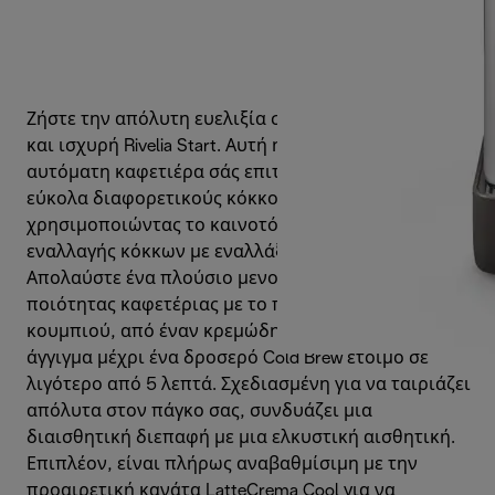
Ζήστε την απόλυτη ευελιξία στον καφέ με τη μικρή
και ισχυρή Rivelia Start. Αυτή η συμπαγής, κομψή
αυτόματη καφετιέρα σάς επιτρέπει να εξερευνάτε
εύκολα διαφορετικούς κόκκους καφέ,
χρησιμοποιώντας το καινοτόμο σύστημα
εναλλαγής κόκκων με εναλλάξιμα δοχεία.
Απολαύστε ένα πλούσιο μενού 10 ροφημάτων
ποιότητας καφετέριας με το πάτημα ενός
κουμπιού, από έναν κρεμώδη Cappuccino με ένα
άγγιγμα μέχρι ένα δροσερό Cold Brew έτοιμο σε
λιγότερο από 5 λεπτά. Σχεδιασμένη για να ταιριάζει
απόλυτα στον πάγκο σας, συνδυάζει μια
διαισθητική διεπαφή με μια ελκυστική αισθητική.
Επιπλέον, είναι πλήρως αναβαθμίσιμη με την
προαιρετική κανάτα LatteCrema Cool για να