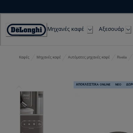
Skip
to
Content
Μηχανές καφέ
Αξεσουάρ
Accessibility
Statement
Καφές
Μηχανές καφέ
Αυτόματες μηχανές καφέ
Rivelia
ΑΠΟΚΛΕΙΣΤΙΚA ONLINE
NEO
ΔΩΡ