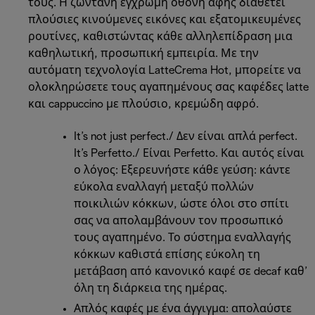
τους. Η ζωντανή έγχρωμη οθόνη αφής διαθέτει
πλούσιες κινούμενες εικόνες και εξατομικευμένες
ρουτίνες, καθιστώντας κάθε αλληλεπίδραση μια
καθηλωτική, προσωπική εμπειρία. Με την
αυτόματη τεχνολογία LatteCrema Hot, μπορείτε να
ολοκληρώσετε τους αγαπημένους σας καφέδες latte
και cappuccino με πλούσιο, κρεμώδη αφρό.
It’s not just perfect./ Δεν είναι απλά perfect.
It’s Perfetto./ Είναι Perfetto. Και αυτός είναι
ο λόγος: Εξερευνήστε κάθε γεύση: κάντε
εύκολα εναλλαγή μεταξύ πολλών
ποικιλιών κόκκων, ώστε όλοι στο σπίτι
σας να απολαμβάνουν τον προσωπικό
τους αγαπημένο. Το σύστημα εναλλαγής
κόκκων καθιστά επίσης εύκολη τη
μετάβαση από κανονικό καφέ σε decaf καθ’
όλη τη διάρκεια της ημέρας.
Απλός καφές με ένα άγγιγμα: απολαύστε