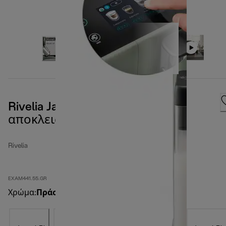
Rivelia Jade Green | Χρώμα
αποκλειστικά διαθέσιμο online
Rivelia
EXAM441.55.GR
Χρώμα
:
Πράσινο