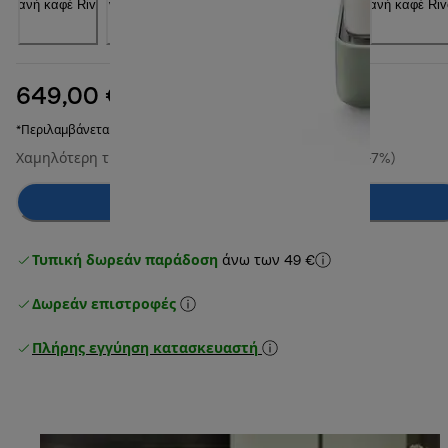
649,00 €
αρχική τιμή 799,90 €
799,90 €
(-19%)
*Περιλαμβάνεται ΦΠΑ
Χαμηλότερη τιμή τις τελευταίες 30 ημέρες
699,00 €
(-7%)
Προσθήκη στο καλάθι
Τυπική δωρεάν παράδοση
άνω των 49 €
Δωρεάν επιστροφές
Πλήρης εγγύηση κατασκευαστή