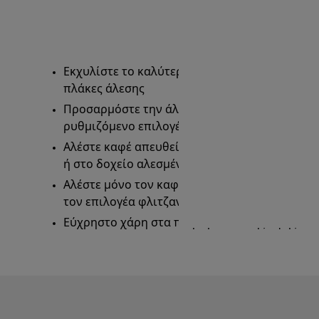
Εκχυλίστε το καλύτερο άρωμα χάρη στις 2
πλάκες άλεσης
Προσαρμόστε την άλεση χάρη στον
ρυθμιζόμενο επιλογέα άλεσης 18 επιπέδων
Αλέστε καφέ απευθείας στη θήκη φίλτρου
ή στο δοχείο αλεσμένου καφέ
Αλέστε μόνο τον καφέ που χρειάζεστε με
τον επιλογέα φλιτζανιών.
Εύχρηστο χάρη στα πλήκτρα απαλής αφής