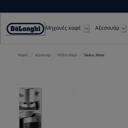
Skip
to
Content
Μηχανές καφέ
Αξεσουάρ
Accessibility
Statement
Καφές
Αξεσουάρ
Μύλοι Καφέ
Dedica, Metal