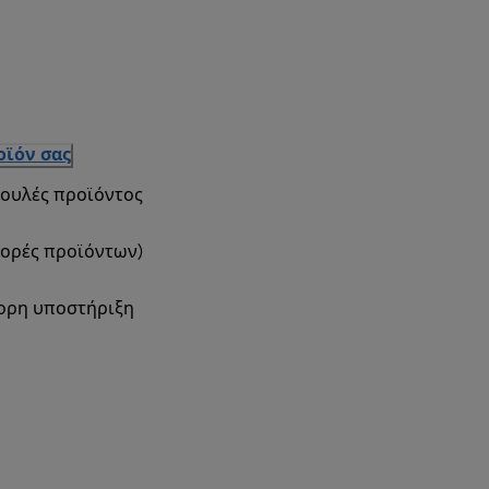
οϊόν σας
βουλές προϊόντος
φορές προϊόντων)
γορη υποστήριξη