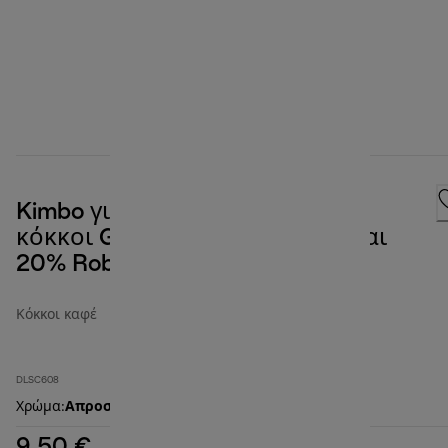
Kimbo για καφετιέρα De'Longhi,
κόκκοι Gourmet, 80% Arabica και
20% Robusta, 250 g
Κόκκοι καφέ
DLSC608
Χρώμα
:
Απροσδιόριστο