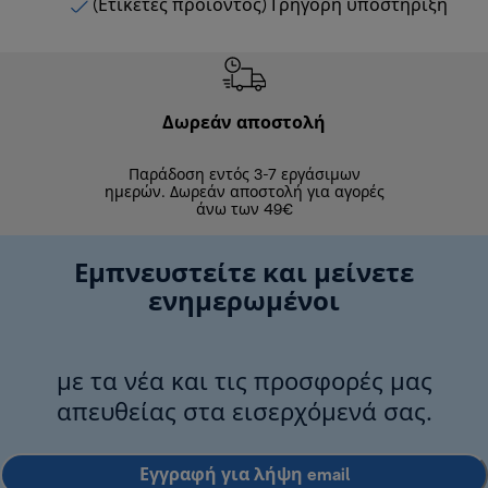
(Ετικέτες προϊόντος) Γρήγορη υποστήριξη
Δωρεάν αποστολή
Δωρε
Παράδοση εντός 3-7 εργάσιμων
Επιστροφές 
ημερών. Δωρεάν αποστολή για αγορές
άνω των 49€
Εμπνευστείτε και μείνετε
ενημερωμένοι
με τα νέα και τις προσφορές μας
απευθείας στα εισερχόμενά σας.
Εγγραφή για λήψη email